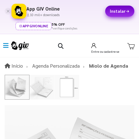
App GIV Online
Instalar
10 mil+ downloads
5% OFF
APPGIVONLINE
*verifique condições
Entre
ou cadastre-se
Início
Início
Agenda Personalizada
Miolo de Agenda