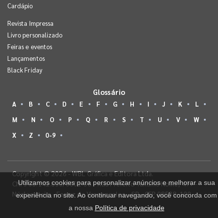
Cardápio
Revista Impressa
Livro personalizado
Feiras e eventos
Lançamentos
Black Friday
Glossário
A
B
C
D
E
F
G
H
I
J
K
L
M
N
O
P
Q
R
S
T
U
V
W
X
Z
0-9
Copyright © 2026 - WBL Gráfica e Editora Ltda.
Utilizamos cookies para personalizar anúncios e melhorar a sua
CNPJ 08.142.850/0001-36 - Rua Prefeito Takume Koike, 499 -
Núcleo Itaim - Ferraz de Vasconcelos - SP - CEP 08538-100
experiência no site. Ao continuar navegando, você concorda com
a nossa
Política de privacidade