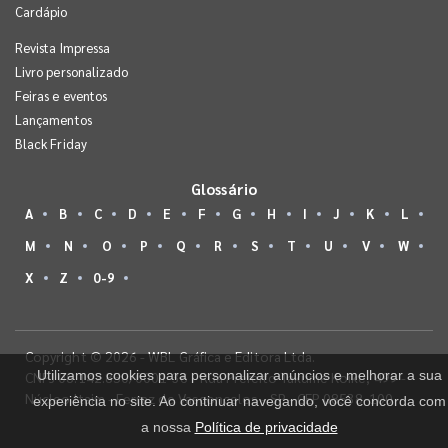
Cardápio
Revista Impressa
Livro personalizado
Feiras e eventos
Lançamentos
Black Friday
Glossário
A
B
C
D
E
F
G
H
I
J
K
L
M
N
O
P
Q
R
S
T
U
V
W
X
Z
0-9
Copyright © 2026 - WBL Gráfica e Editora Ltda.
Utilizamos cookies para personalizar anúncios e melhorar a sua
CNPJ 08.142.850/0001-36 - Rua Prefeito Takume Koike, 499 -
Núcleo Itaim - Ferraz de Vasconcelos - SP - CEP 08538-100
experiência no site. Ao continuar navegando, você concorda com
a nossa
Política de privacidade