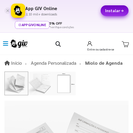
App GIV Online
Instalar
10 mil+ downloads
5% OFF
APPGIVONLINE
*verifique condições
Entre
ou cadastre-se
Início
Início
Agenda Personalizada
Miolo de Agenda