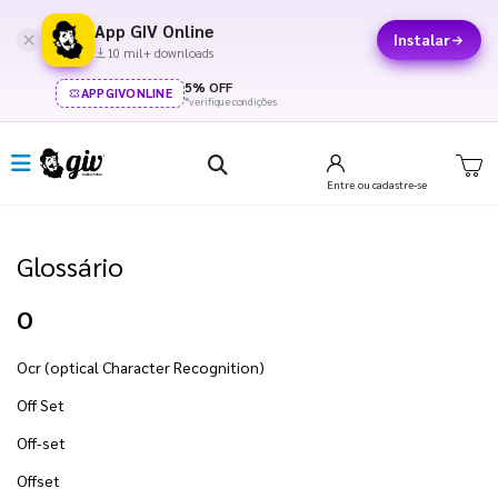
App GIV Online
Instalar
10 mil+ downloads
5% OFF
APPGIVONLINE
*verifique condições
Entre
ou cadastre-se
Glossário
O
Ocr (optical Character Recognition)
Off Set
Off-set
Offset