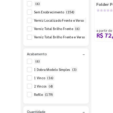
(6)
Folder P
148x200mm
(2)
Sem Enobrecimento
(154)
148x210mm
(42)
Verniz Localizado Frente e Verso
(24)
200x280mm
(2)
Verniz Total Brilho Frente
(6)
a partir de
200x298mm
(2)
R$ 72
Verniz Total Brilho Frente e Verso
(18)
210x297mm
(45)
280x406mm
(2)
Acabamento
−
297x420mm
(27)
(6)
297x630mm
(3)
1 Dobra Modelo Simples
(3)
298x406mm
(2)
1 Vinco
(16)
69x100mm
(3)
2 Vincos
(4)
73x100mm
(2)
Refile
(179)
74x105mm
(3)
Quantidade
−