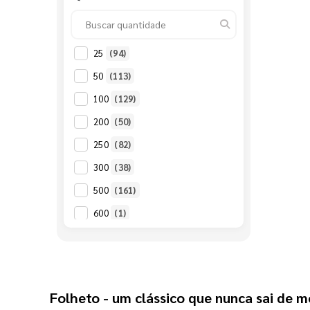
25
(94)
50
(113)
100
(129)
200
(50)
250
(82)
300
(38)
500
(161)
600
(1)
1000
(132)
2000
(75)
2500
(66)
Folheto
 - um clássico que nunca sai de 
3000
(36)