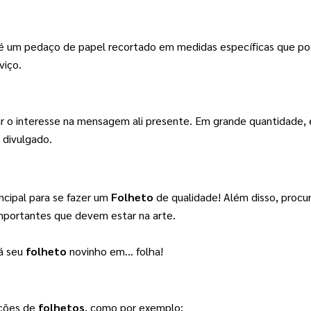
 é um pedaço de papel recortado em medidas específicas que poss
viço.
 o interesse na mensagem ali presente. Em grande quantidade, el
 divulgado.
cipal para se fazer um 
Folheto
 de qualidade! Além disso, procu
mportantes que devem estar na arte.
á seu 
folheto
 novinho em… folha!
ções de 
folhetos
, como por exemplo: