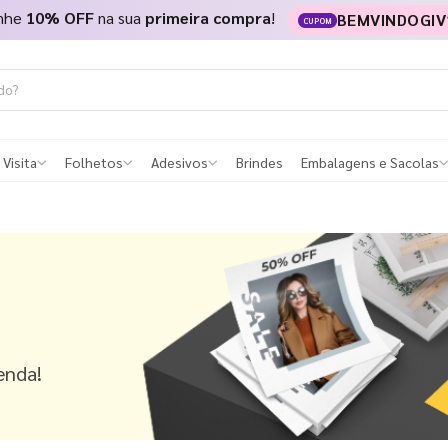
nhe
10% OFF
na sua
primeira compra
!
BEMVINDOGIV
CUPOM
 Visita
Folhetos
Adesivos
Brindes
Embalagens e Sacolas
enda!