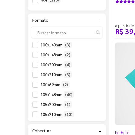
Sulfite 120g
(8)
Sulfite 75g
(12)
Formato
−
Sulfite 90g
(10)
a partir de
R$ 39
100x140mm
(3)
100x148mm
(2)
100x200mm
(4)
100x210mm
(3)
100x69mm
(2)
105x148mm
(40)
105x200mm
(1)
105x210mm
(13)
140x200mm
(2)
Cobertura
−
Folheto
148x105mm
(3)