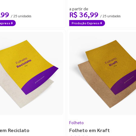
a partir de
,99
R$ 36,99
/ 25 unidades
/ 25 unidades
xpress
Produção Express
Folheto
em Reciclato
Folheto em Kraft