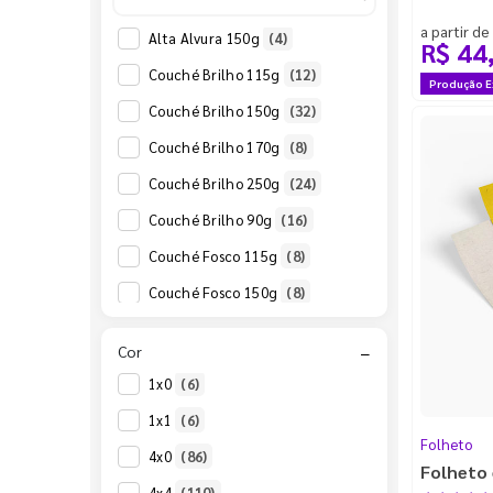
a partir de
Alta Alvura 150g
(4)
R$ 44
Couché Brilho 115g
(12)
Produção E
Couché Brilho 150g
(32)
Couché Brilho 170g
(8)
Couché Brilho 250g
(24)
Couché Brilho 90g
(16)
Couché Fosco 115g
(8)
Couché Fosco 150g
(8)
Couché Fosco 170g
(32)
Cor
−
Kraft 125g
(10)
1x0
(6)
Kraft 135g
(10)
1x1
(6)
Reciclato 240g
(6)
Folheto
4x0
(86)
Folheto 
Reciclato 90g
(8)
4x4
(110)