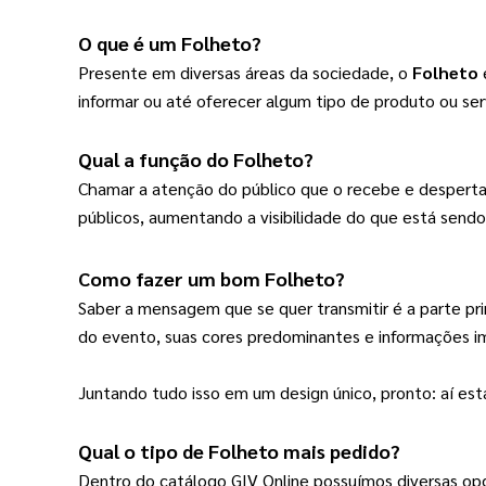
4000
(18)
O que é um 
Folheto
? 
5000
(104)
Presente em diversas áreas da sociedade, o 
Folheto
10000
(65)
informar ou até oferecer algum tipo de produto ou ser
15000
(24)
Qual a função do 
Folheto
? 
20000
(51)
Chamar a atenção do público que o recebe e despertar
30000
(18)
públicos, aumentando a visibilidade do que está sendo
40000
(10)
Como fazer um bom 
Folheto
? 
50000
(17)
Saber a mensagem que se quer transmitir é a parte prin
60000
(4)
do evento, suas cores predominantes e informações i
100000
(6)
250000
(4)
Juntando tudo isso em um design único, pronto: aí est
500000
(4)
Qual o tipo de 
Folheto
 mais pedido? 
1000000
(4)
Dentro do catálogo GIV Online possuímos diversas op