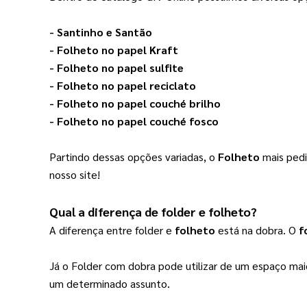
2000000
(1)
- Santinho e Santão
- 
Folheto no papel Kraft
- 
Folheto no papel sulfite
- 
Folheto no papel reciclato
- 
Folheto no papel couché brilho
- 
Folheto no papel couché fosco
Partindo dessas opções variadas, o 
Folheto
 mais ped
nosso site!
Qual a diferença de folder e 
folheto
?
A diferença entre folder e 
folheto
 está na dobra. O 
f
Já o Folder com dobra pode utilizar de um espaço maio
um determinado assunto.