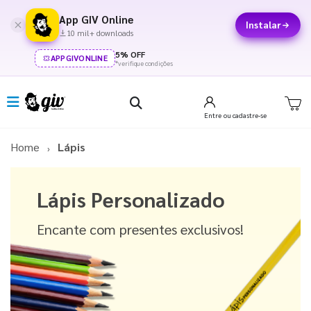
App GIV Online
Instalar
10 mil+ downloads
5% OFF
APPGIVONLINE
*verifique condições
Entre
ou cadastre-se
Home
Lápis
Lápis Personalizado
Encante com presentes exclusivos!