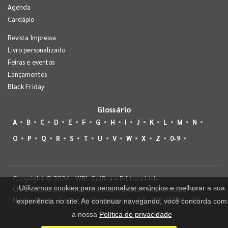
Agenda
Cardápio
Revista Impressa
Livro personalizado
Feiras e eventos
Lançamentos
Black Friday
Glossário
A
B
C
D
E
F
G
H
I
J
K
L
M
N
O
P
Q
R
S
T
U
V
W
X
Z
0-9
Copyright © 2026 - WBL Gráfica e Editora Ltda.
Utilizamos cookies para personalizar anúncios e melhorar a sua
CNPJ 08.142.850/0001-36 - Rua Prefeito Takume Koike, 499 -
Núcleo Itaim - Ferraz de Vasconcelos - SP - CEP 08538-100
experiência no site. Ao continuar navegando, você concorda com
a nossa
Política de privacidade