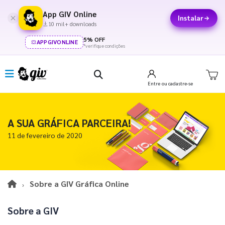
App GIV Online
Instalar
10 mil+ downloads
5% OFF
APPGIVONLINE
*verifique condições
Entre
ou cadastre-se
A SUA GRÁFICA PARCEIRA!
11 de fevereiro de 2020
Sobre a GIV Gráfica Online
Sobre a GIV