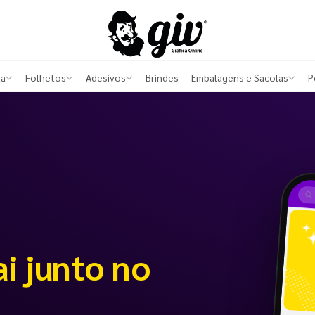
ta
Folhetos
Adesivos
Brindes
Embalagens e Sacolas
P
ai junto no