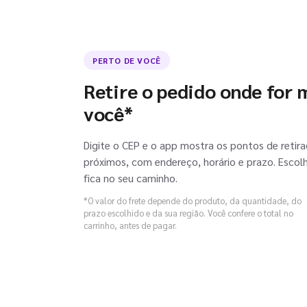
PERTO DE VOCÊ
Retire o pedido onde for m
você
*
Digite o CEP e o app mostra os pontos de retir
próximos, com endereço, horário e prazo. Escol
fica no seu caminho.
*O valor do frete depende do produto, da quantidade, do
prazo escolhido e da sua região. Você confere o total no
carrinho, antes de pagar.