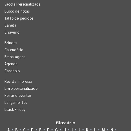
Sacola Personalizada
Bloco de notas
Talão de pedidos
Caneta
Chaveiro
Brindes
Calendário
Embalagens
Agenda
Cardápio
Revista Impressa
Livro personalizado
Feiras e eventos
Lançamentos
Black Friday
Glossário
A
B
C
D
E
F
G
H
I
J
K
L
M
N