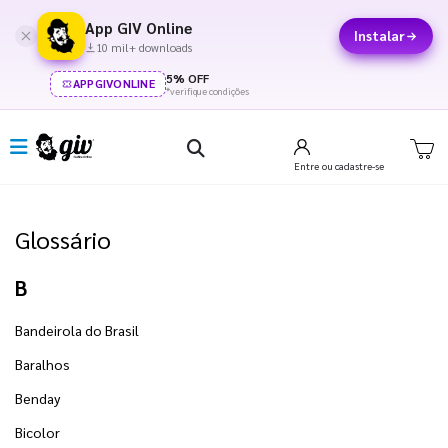
App GIV Online
Instalar
10 mil+ downloads
5% OFF
APPGIVONLINE
*verifique condições
Entre
ou cadastre-se
Glossário
B
Bandeirola do Brasil
Baralhos
Benday
Bicolor