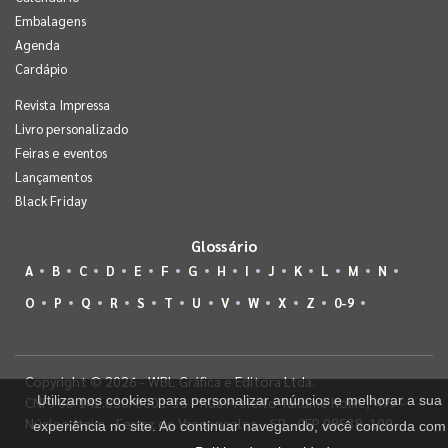
Embalagens
Agenda
Cardápio
Revista Impressa
Livro personalizado
Feiras e eventos
Lançamentos
Black Friday
Glossário
A
B
C
D
E
F
G
H
I
J
K
L
M
N
O
P
Q
R
S
T
U
V
W
X
Z
0-9
Copyright © 2026 - WBL Gráfica e Editora Ltda.
Utilizamos cookies para personalizar anúncios e melhorar a sua
CNPJ 08.142.850/0001-36 - Rua Prefeito Takume Koike, 499 -
Núcleo Itaim - Ferraz de Vasconcelos - SP - CEP 08538-100
experiência no site. Ao continuar navegando, você concorda com