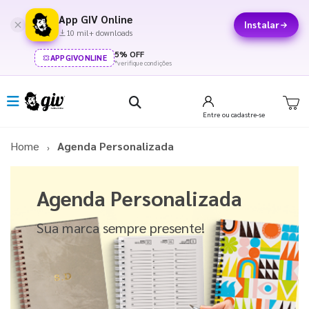
App GIV Online
Instalar
10 mil+ downloads
5% OFF
APPGIVONLINE
*verifique condições
Entre
ou cadastre-se
Home
Agenda Personalizada
Agenda Personalizada
Sua marca sempre presente!