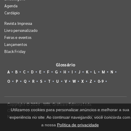
Agenda
Cardápio
Revista Impressa
Livro personalizado
Feiras e eventos
Lançamentos
Black Friday
Glossário
A
B
C
D
E
F
G
H
I
J
K
L
M
N
O
P
Q
R
S
T
U
V
W
X
Z
0-9
Copyright © 2026 - WBL Gráfica e Editora Ltda.
Utilizamos cookies para personalizar anúncios e melhorar a sua
CNPJ 08.142.850/0001-36 - Rua Prefeito Takume Koike, 499 -
Núcleo Itaim - Ferraz de Vasconcelos - SP - CEP 08538-100
experiência no site. Ao continuar navegando, você concorda com
a nossa
Política de privacidade