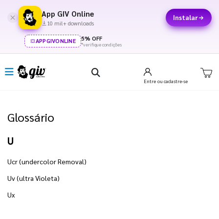
App GIV Online
Instalar
10 mil+ downloads
5% OFF
APPGIVONLINE
*verifique condições
Entre
ou cadastre-se
Glossário
U
Ucr (undercolor Removal)
Uv (ultra Violeta)
Ux