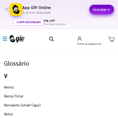
App GIV Online
Instalar
10 mil+ downloads
5% OFF
APPGIVONLINE
*verifique condições
Entre
ou cadastre-se
Glossário
V
Verniz
Verniz Total
Versalete (small Caps)
Vetor