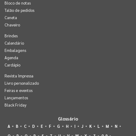
Bloco de notas
Talão de pedidos
Caneta
Chaveiro
Brindes
Calendário
Embalagens
Agenda
Cardápio
Revista Impressa
Livro personalizado
Feiras e eventos
Lançamentos
Black Friday
Glossário
A
B
C
D
E
F
G
H
I
J
K
L
M
N
O
P
Q
R
S
T
U
V
W
X
Z
0-9