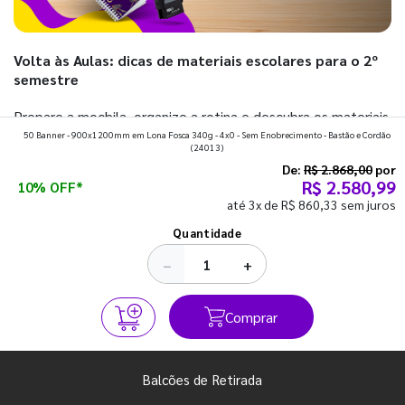
Volta às Aulas: dicas de materiais escolares para o 2º
semestre
Prepare a mochila, organize a rotina e descubra os materiais
50 Banner - 900x1200mm em Lona Fosca 340g - 4x0 - Sem Enobrecimento - Bastão e Cordão
que fazem toda diferença para começar o segundo
(24013)
semestre com o pé direito. Confira!
De:
R$ 2.868,00
por
R$ 2.580,99
10% OFF*
até 3x de R$ 860,33 sem juros
Ver todos os posts
Quantidade
−
+
Comprar
Balcões de Retirada