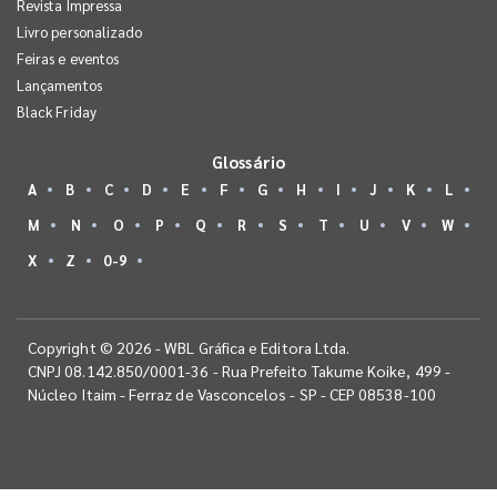
Revista Impressa
Livro personalizado
Feiras e eventos
Lançamentos
Black Friday
Glossário
A
B
C
D
E
F
G
H
I
J
K
L
M
N
O
P
Q
R
S
T
U
V
W
X
Z
0-9
Copyright © 2026 - WBL Gráfica e Editora Ltda.
CNPJ 08.142.850/0001-36 - Rua Prefeito Takume Koike, 499 -
Núcleo Itaim - Ferraz de Vasconcelos - SP - CEP 08538-100