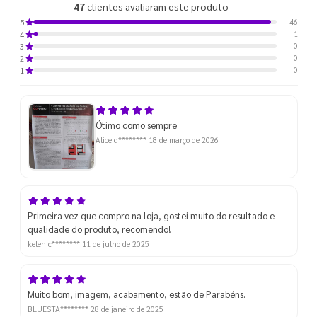
47
clientes avaliaram este produto
de 5
46
5
1
4
0
3
0
2
0
1
Ótimo como sempre
Alice d********
18 de março de 2026
Primeira vez que compro na loja, gostei muito do resultado e
qualidade do produto, recomendo!
kelen c********
11 de julho de 2025
Muito bom, imagem, acabamento, estão de Parabéns.
BLUESTA********
28 de janeiro de 2025