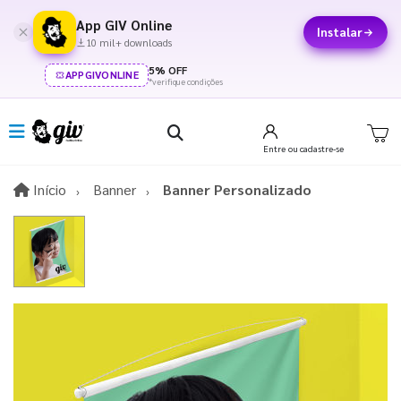
App GIV Online
Instalar
10 mil+ downloads
5% OFF
APPGIVONLINE
*verifique condições
Entre
ou cadastre-se
Início
Início
Banner
Banner Personalizado