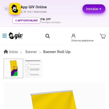
App GIV Online
Instalar
10 mil+ downloads
5% OFF
APPGIVONLINE
*verifique condições
Entre
ou cadastre-se
Início
Início
Banner
Banner Roll Up