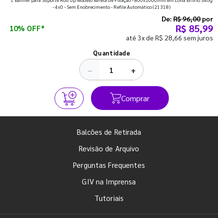
que fazem toda diferença para começar o segundo
- 4x0 - Sem Enobrecimento - Refile Automático
(21318)
semestre com o pé direito. Confira!
De:
R$ 96,00
por
R$ 85,99
10% OFF*
até 3x de R$ 28,66 sem juros
Ver todos os posts
Quantidade
−
+
Comprar
Balcões de Retirada
Revisão de Arquivo
Perguntas Frequentes
GIV na Imprensa
Tutoriais