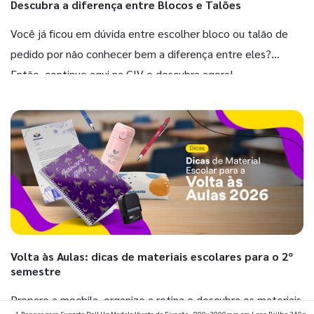
Descubra a diferença entre Blocos e Talões
Você já ficou em dúvida entre escolher bloco ou talão de
pedido por não conhecer bem a diferença entre eles?
Então, continue aqui na GIV e descubra agora!
Volta às Aulas: dicas de materiais escolares para o 2º
semestre
Prepare a mochila, organize a rotina e descubra os materiais
1 Banner para Suporte Roll Up Modelo Vareta de Fixação - 800x2000mm em Lona Brilho 340g