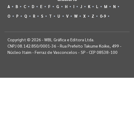
A
B
C
D
E
F
G
H
I
J
K
L
M
N
O
P
Q
R
S
T
U
V
W
X
Z
0-9
Copyright © 2026 - WBL Gráfica e Editora Ltda.
CNPJ 08.142.850/0001-36 - Rua Prefeito Takume Koike, 499 -
Núcleo Itaim - Ferraz de Vasconcelos - SP - CEP 08538-100