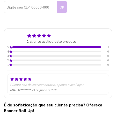
OK
5,0
1
cliente avaliou este produto
de 5
1
5
0
4
0
3
0
2
0
1
Cliente não deixou comentário, apenas a avaliação
ANA LIV********
23 de junho de 2025
É de sofisticação que seu cliente precisa? Ofereça 
Banner Roll Up!