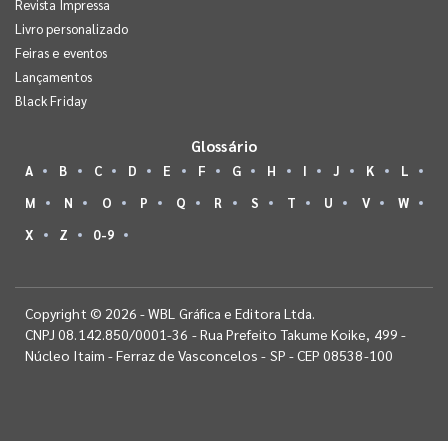
Revista Impressa
Livro personalizado
Feiras e eventos
Lançamentos
Black Friday
Glossário
A
B
C
D
E
F
G
H
I
J
K
L
M
N
O
P
Q
R
S
T
U
V
W
X
Z
0-9
Copyright © 2026 - WBL Gráfica e Editora Ltda.
CNPJ 08.142.850/0001-36 - Rua Prefeito Takume Koike, 499 -
Núcleo Itaim - Ferraz de Vasconcelos - SP - CEP 08538-100