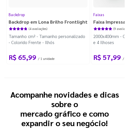
Backdrop
Faixas
Backdrop em Lona Brilho Frontlight
Faixa Impressa
(4 avaliações)
(9 avaliaçõ
Tamanho cm² - Tamanho personalizado
2000x400mm - Colo
- Colorido Frente - Ilhós
e 4 Ilhoses
R$ 65,99
R$ 57,99
/ 1 unidade
/
Acompanhe novidades e dicas
sobre o
mercado gráfico e como
expandir o seu negócio!