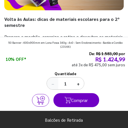
Volta às Aulas: dicas de materiais escolares para o 2º
semestre
Prepare a mochila, organize a rotina e descubra os materiais
50 Banner - 600x900mm em Lona Fosca 340g - 4x0 - Sem Enobrecimento - Bastão e Cordão
que fazem toda diferença para começar o segundo
(23166)
semestre com o pé direito. Confira!
De:
R$ 1.583,00
por
R$ 1.424,99
10% OFF*
até 3x de R$ 475,00 sem juros
Ver todos os posts
Quantidade
−
+
Comprar
Balcões de Retirada