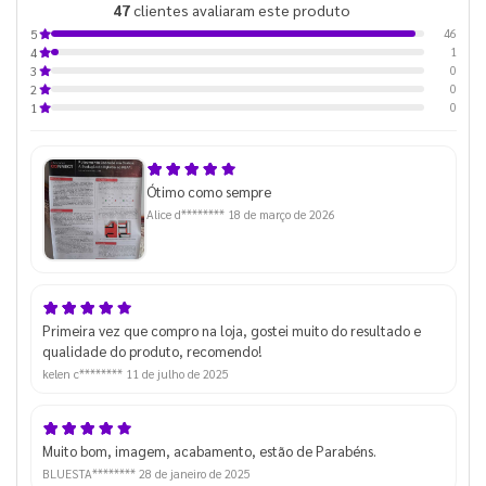
47
clientes avaliaram este produto
de 5
46
5
1
4
0
3
0
2
0
1
Ótimo como sempre
Alice d********
18 de março de 2026
Primeira vez que compro na loja, gostei muito do resultado e
qualidade do produto, recomendo!
kelen c********
11 de julho de 2025
Muito bom, imagem, acabamento, estão de Parabéns.
BLUESTA********
28 de janeiro de 2025