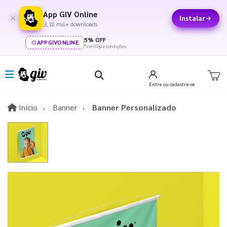
App GIV Online
Instalar
10 mil+ downloads
5% OFF
APPGIVONLINE
*verifique condições
Entre
ou cadastre-se
Início
Início
Banner
Banner Personalizado