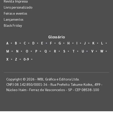
Revista Impressa
Livro personalizado
Feiras e eventos
Lançamentos
Black Friday
Glossário
A
B
C
D
E
F
G
H
I
J
K
L
M
N
O
P
Q
R
S
T
U
V
W
X
Z
0-9
Copyright © 2026 - WBL Gráfica e Editora Ltda.
CNPJ 08.142.850/0001-36 - Rua Prefeito Takume Koike, 499 -
Núcleo Itaim - Ferraz de Vasconcelos - SP - CEP 08538-100