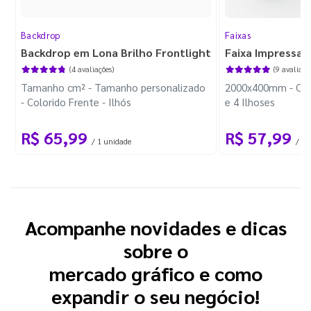
Backdrop
Faixas
Backdrop em Lona Brilho Frontlight
Faixa Impressa
(4 avaliações)
(9 avaliaçõ
Tamanho cm² - Tamanho personalizado
2000x400mm - Colo
- Colorido Frente - Ilhós
e 4 Ilhoses
R$ 65,99
R$ 57,99
/ 1 unidade
/
Acompanhe novidades e dicas
sobre o
mercado gráfico e como
expandir o seu negócio!