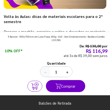
Volta às Aulas: dicas de materiais escolares para o 2º
semestre
Prepare a mochila, organize a rotina e descubra os materiais
5 Banner - 500x700mm em Lona Fosca 340g - 4x0 - Sem Enobrecimento - Bastão e Cordão
que fazem toda diferença para começar o segundo
(23158)
semestre com o pé direito. Confira!
De:
R$ 130,00
por
R$ 116,99
10% OFF*
até 3x de R$ 39,00 sem juros
Ver todos os posts
Quantidade
−
+
Comprar
Balcões de Retirada