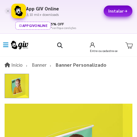
App GIV Online
Instalar
10 mil+ downloads
5% OFF
APPGIVONLINE
*verifique condições
Entre
ou cadastre-se
Início
Início
Banner
Banner Personalizado