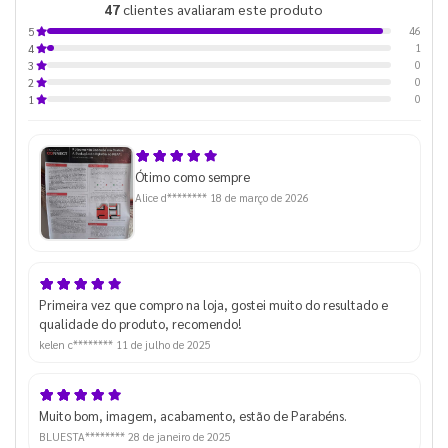
47
clientes avaliaram este produto
de 5
46
5
1
4
0
3
0
2
0
1
Ótimo como sempre
Alice d********
18 de março de 2026
Primeira vez que compro na loja, gostei muito do resultado e
qualidade do produto, recomendo!
kelen c********
11 de julho de 2025
Muito bom, imagem, acabamento, estão de Parabéns.
BLUESTA********
28 de janeiro de 2025