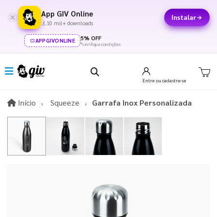
App GIV Online
Instalar
10 mil+ downloads
5% OFF
APPGIVONLINE
*verifique condições
Entre
ou cadastre-se
Início
Início
Squeeze
Garrafa Inox Personalizada