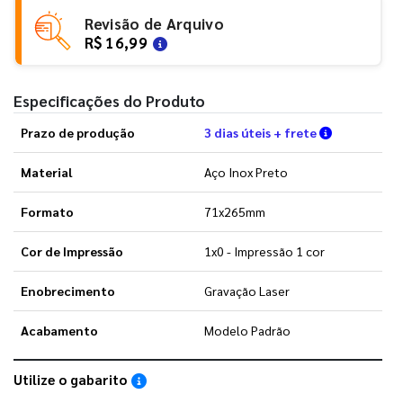
Revisão de Arquivo
R$ 16,99
Especificações do Produto
Verifique a
Prazo de produção
3 dias úteis + frete
Material
Aço Inox Preto
Formato
71x265mm
Cor de Impressão
1x0 - Impressão 1 cor
Enobrecimento
Gravação Laser
Acabamento
Modelo Padrão
Utilize o gabarito
Saiba como utilizar os nossos gabaritos