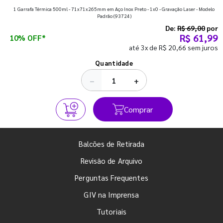
1 Garrafa Térmica 500ml - 71x71x265mm em Aço Inox Preto - 1x0 - Gravação Laser - Modelo
que fazem toda diferença para começar o segundo
Padrão
(93724)
semestre com o pé direito. Confira!
De:
R$ 69,00
por
R$ 61,99
10% OFF*
até 3x de R$ 20,66 sem juros
Ver todos os posts
Quantidade
−
+
Comprar
Balcões de Retirada
Revisão de Arquivo
Perguntas Frequentes
GIV na Imprensa
Tutoriais