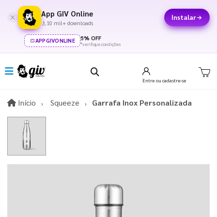
App GIV Online
Instalar
10 mil+ downloads
5% OFF
APPGIVONLINE
*verifique condições
Entre
ou cadastre-se
Início
Início
Squeeze
Garrafa Inox Personalizada