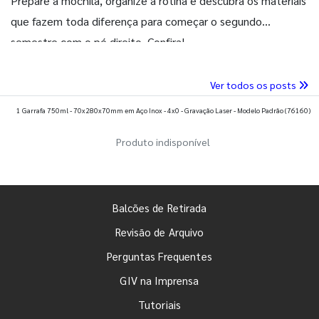
Prepare a mochila, organize a rotina e descubra os materiais
que fazem toda diferença para começar o segundo
semestre com o pé direito. Confira!
Ver todos os posts
1 Garrafa 750ml - 70x280x70mm em Aço Inox - 4x0 - Gravação Laser - Modelo Padrão
(76160)
Produto indisponível
Balcões de Retirada
Revisão de Arquivo
Perguntas Frequentes
GIV na Imprensa
Tutoriais