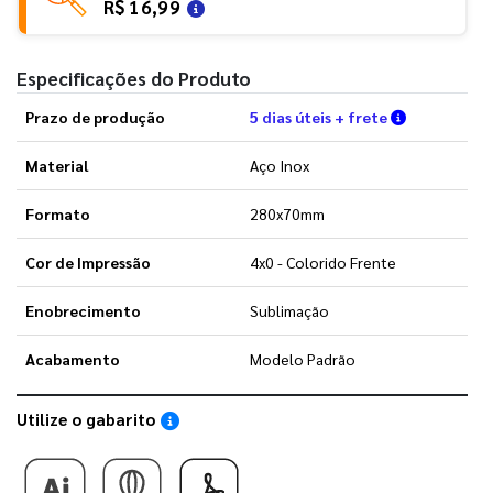
R$ 16,99
Especificações do Produto
Verifique a
Prazo de produção
5 dias úteis + frete
Material
Aço Inox
Formato
280x70mm
Cor de Impressão
4x0 - Colorido Frente
Enobrecimento
Sublimação
Acabamento
Modelo Padrão
Utilize o gabarito
Saiba como utilizar os nossos gabaritos