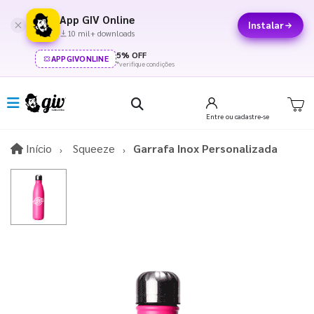
App GIV Online
Instalar
10 mil+ downloads
5% OFF
APPGIVONLINE
*verifique condições
Entre
ou cadastre-se
Início
Início
Squeeze
Garrafa Inox Personalizada