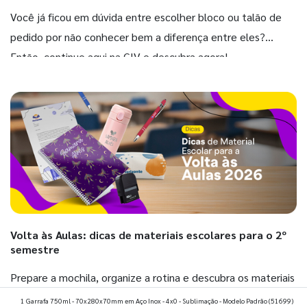
Você já ficou em dúvida entre escolher bloco ou talão de
pedido por não conhecer bem a diferença entre eles?
Então, continue aqui na GIV e descubra agora!
Volta às Aulas: dicas de materiais escolares para o 2º
semestre
Prepare a mochila, organize a rotina e descubra os materiais
que fazem toda diferença para começar o segundo
1 Garrafa 750ml - 70x280x70mm em Aço Inox - 4x0 - Sublimação - Modelo Padrão
(51699)