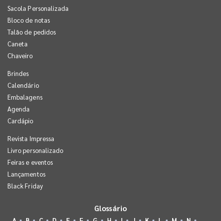
Sacola Personalizada
Bloco de notas
Talão de pedidos
Caneta
Chaveiro
Brindes
Calendário
Embalagens
Agenda
Cardápio
Revista Impressa
Livro personalizado
Feiras e eventos
Lançamentos
Black Friday
Glossário
A
B
C
D
E
F
G
H
I
J
K
L
M
N