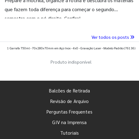
Prepare a mochila, organize a rotina e descubra os materiais
que fazem toda diferença para começar o segundo
semestre com o pé direito. Confira!
Ver todos os posts
1 Garrafa 750ml - 70x280x70mm em Aço Inox - 4x0 - Gravação Laser - Modelo Padrão
(76136)
Produto indisponível
Balcões de Retirada
Revisão de Arquivo
Perguntas Frequentes
GIV na Imprensa
Tutoriais