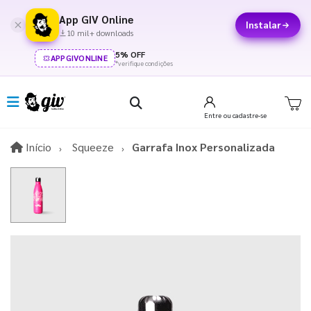
App GIV Online
Instalar
10 mil+ downloads
5% OFF
APPGIVONLINE
*verifique condições
Entre
ou cadastre-se
Início
Início
Squeeze
Garrafa Inox Personalizada