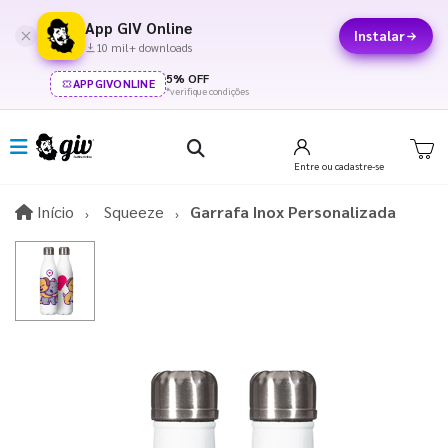
App GIV Online
Instalar
10 mil+ downloads
5% OFF
APPGIVONLINE
*verifique condições
Entre
ou cadastre-se
Início
Início
Squeeze
Garrafa Inox Personalizada