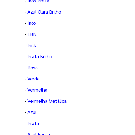
-
Inox Preta
-
Azul Clara Brilho
-
Inox
-
LBK
-
Pink
-
Prata Brilho
-
Rosa
-
Verde
-
Vermelha
-
Vermelha Metálica
-
Azul
-
Prata
-
Azul Fosca