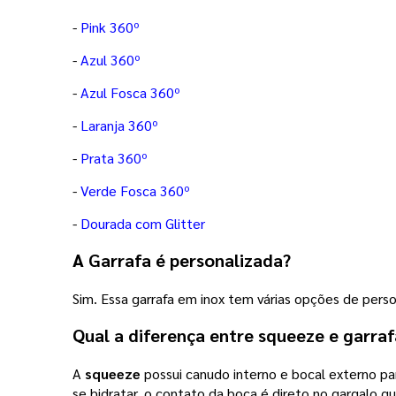
-
Pink 360º
-
Azul 360º
-
Azul Fosca 360º
-
Laranja 360º
-
Prata 360º
-
Verde Fosca 360º
-
Dourada com Glitter
A Garrafa é personalizada?
Sim. Essa garrafa em inox tem várias opções de perso
Qual a diferença entre squeeze e garraf
A
squeeze
possui canudo interno e bocal externo par
se hidratar, o contato da boca é direto no gargalo 