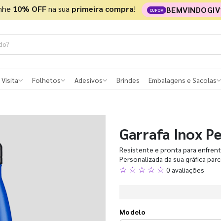
nhe
10% OFF
na sua
primeira compra
!
BEMVINDOGIV
CUPOM
 Visita
Folhetos
Adesivos
Brindes
Embalagens e Sacolas
Garrafa Inox P
Resistente e pronta para enfrenta
Personalizada da sua gráfica par
☆ ☆ ☆ ☆ ☆
0 avaliações
Modelo