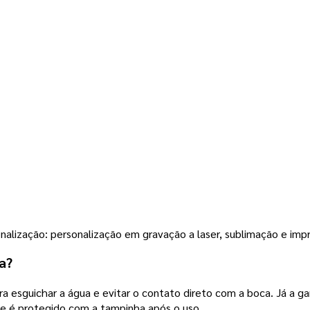
nalização: personalização em gravação a laser, sublimação e impr
a?
a esguichar a água e evitar o contato direto com a boca. Já a g
que é protegido com a tampinha após o uso.