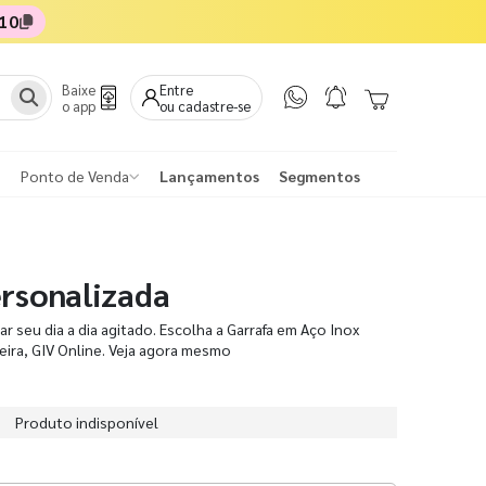
10
Baixe
Entre
o app
ou cadastre-se
Ponto de Venda
Lançamentos
Segmentos
ersonalizada
r seu dia a dia agitado. Escolha a Garrafa em Aço Inox
ceira, GIV Online. Veja agora mesmo
Produto indisponível