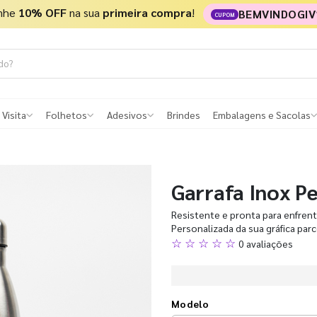
nhe
10% OFF
na sua
primeira compra
!
BEMVINDOGIV
CUPOM
 Visita
Folhetos
Adesivos
Brindes
Embalagens e Sacolas
Garrafa Inox P
Resistente e pronta para enfrenta
Personalizada da sua gráfica par
☆ ☆ ☆ ☆ ☆
0 avaliações
Modelo