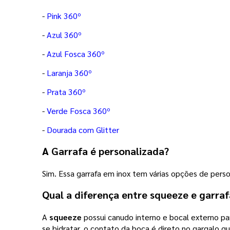
-
Pink 360º
-
Azul 360º
-
Azul Fosca 360º
-
Laranja 360º
-
Prata 360º
-
Verde Fosca 360º
-
Dourada com Glitter
A Garrafa é personalizada?
Sim. Essa garrafa em inox tem várias opções de perso
Qual a diferença entre squeeze e garraf
A
squeeze
possui canudo interno e bocal externo par
se hidratar, o contato da boca é direto no gargalo 