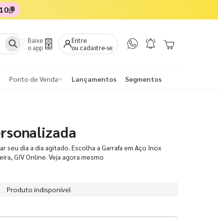
10
Baixe
Entre
o app
ou cadastre-se
Ponto de Venda
Lançamentos
Segmentos
ersonalizada
r seu dia a dia agitado. Escolha a Garrafa em Aço Inox
ceira, GIV Online. Veja agora mesmo
Produto indisponível