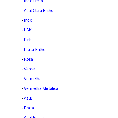
-
Inox Preta
-
Azul Clara Brilho
-
Inox
-
LBK
-
Pink
-
Prata Brilho
-
Rosa
-
Verde
-
Vermelha
-
Vermelha Metálica
-
Azul
-
Prata
-
Azul Fosca