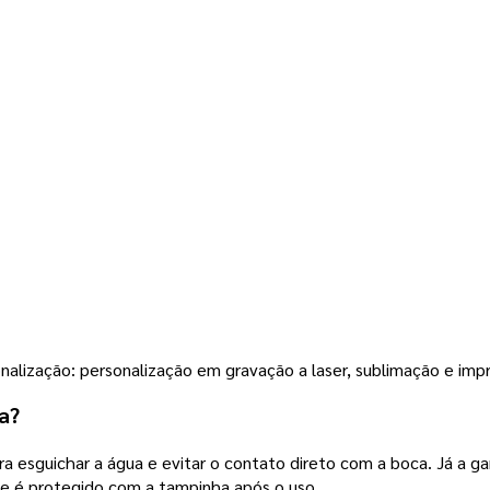
nalização: personalização em gravação a laser, sublimação e impr
a?
a esguichar a água e evitar o contato direto com a boca. Já a g
que é protegido com a tampinha após o uso.