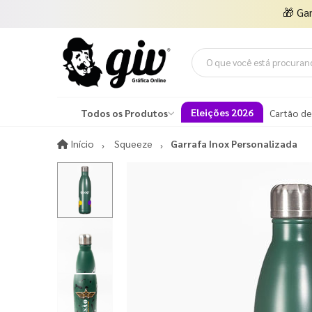
🎁
Ga
Eleições 2026
Todos os Produtos
Cartão de
Início
Início
Squeeze
Garrafa Inox Personalizada