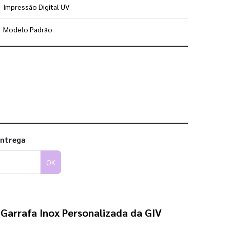
Impressão Digital UV
Modelo Padrão
 utilizar os nossos gabaritos
entrega
OK
a
Garrafa Inox Personalizada da GIV