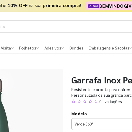
nhe
10% OFF
na sua
primeira compra
!
BEMVINDOGIV
CUPOM
 Visita
Folhetos
Adesivos
Brindes
Embalagens e Sacolas
Garrafa Inox P
Resistente e pronta para enfrenta
Personalizada da sua gráfica par
☆ ☆ ☆ ☆ ☆
0 avaliações
Modelo