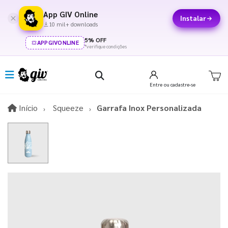
App GIV Online
Instalar
10 mil+ downloads
5% OFF
APPGIVONLINE
*verifique condições
Entre
ou cadastre-se
Início
Início
Squeeze
Garrafa Inox Personalizada