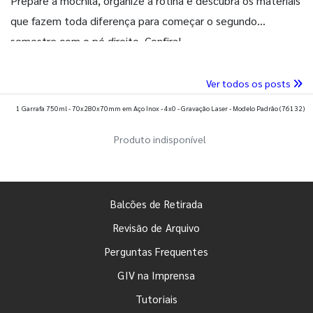
Prepare a mochila, organize a rotina e descubra os materiais
que fazem toda diferença para começar o segundo
semestre com o pé direito. Confira!
Ver todos os posts
1 Garrafa 750ml - 70x280x70mm em Aço Inox - 4x0 - Gravação Laser - Modelo Padrão
(76132)
Produto indisponível
Balcões de Retirada
Revisão de Arquivo
Perguntas Frequentes
GIV na Imprensa
Tutoriais