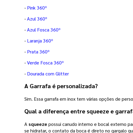
-
Pink 360º
-
Azul 360º
-
Azul Fosca 360º
-
Laranja 360º
-
Prata 360º
-
Verde Fosca 360º
-
Dourada com Glitter
A Garrafa é personalizada?
Sim. Essa garrafa em inox tem várias opções de perso
Qual a diferença entre squeeze e garraf
A
squeeze
possui canudo interno e bocal externo par
se hidratar, o contato da boca é direto no gargalo 