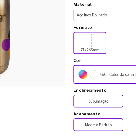
Material
Formato
71x265mm
Cor
4×0 - Colorida só na 
Enobrecimento
Sublimação
Acabamento
Modelo Padrão