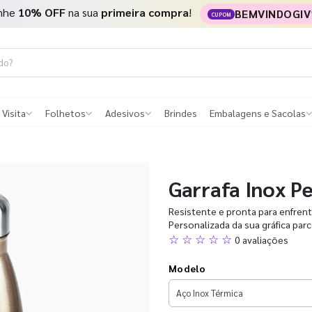
nhe
10% OFF
na sua
primeira compra
!
BEMVINDOGIV
CUPOM
 Visita
Folhetos
Adesivos
Brindes
Embalagens e Sacolas
Garrafa Inox P
Resistente e pronta para enfrenta
Personalizada da sua gráfica par
☆ ☆ ☆ ☆ ☆
0 avaliações
Modelo