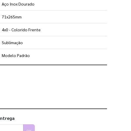
Aço Inox Dourado
71x265mm
4x0 - Colorido Frente
Sublimação
Modelo Padrão
 utilizar os nossos gabaritos
entrega