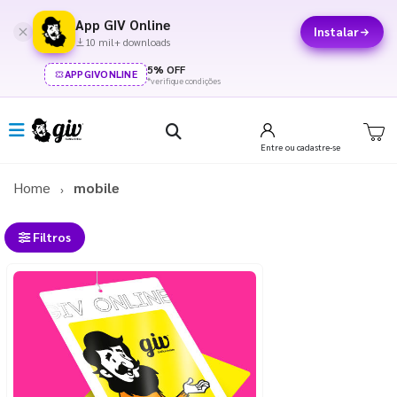
App GIV Online
Instalar
10 mil+ downloads
5% OFF
APPGIVONLINE
*verifique condições
Entre
ou cadastre-se
Home
mobile
Filtros