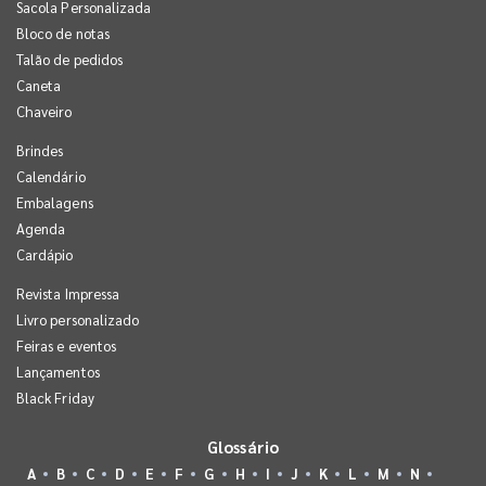
Sacola Personalizada
Bloco de notas
Talão de pedidos
Caneta
Chaveiro
Brindes
Calendário
Embalagens
Agenda
Cardápio
Revista Impressa
Livro personalizado
Feiras e eventos
Lançamentos
Black Friday
Glossário
A
B
C
D
E
F
G
H
I
J
K
L
M
N