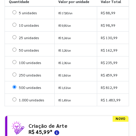
Quantidade
Valor por unidade
Valor Total
Selecionar 5 unidades
5 unidades
R$ 88,99
R$ 17,80/un
Selecionar 10 unidades
10 unidades
R$ 98,99
R$ 9,90/un
Selecionar 25 unidades
25 unidades
R$ 130,99
R$ 5,24/un
Selecionar 50 unidades
50 unidades
R$ 162,99
R$ 3,26/un
Selecionar 100 unidades
100 unidades
R$ 235,99
R$ 2,36/un
Selecionar 250 unidades
250 unidades
R$ 459,99
R$ 1,84/un
Selecionar 500 unidades
500 unidades
R$ 812,99
R$ 1,63/un
Selecionar 1000 unidades
1.000 unidades
R$ 1.483,99
R$ 1,49/un
NOVO
Criação de Arte
R$ 45,99
*