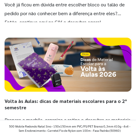
Você já ficou em dúvida entre escolher bloco ou talão de
pedido por não conhecer bem a diferença entre eles?
Então, continue aqui na GIV e descubra agora!
Volta às Aulas: dicas de materiais escolares para o 2º
semestre
Prepare a mochila, organize a rotina e descubra os materiais
500 Mobile Redondo Natal Sino - 150x150mm em PVC/PS/PET Branco 0,3mm 410g - 4x4 -
que fazem toda diferença para começar o segundo
Sem Enobrecimento - Carretel Fio de Nylon com 100m - Faca Padrão
(50960)