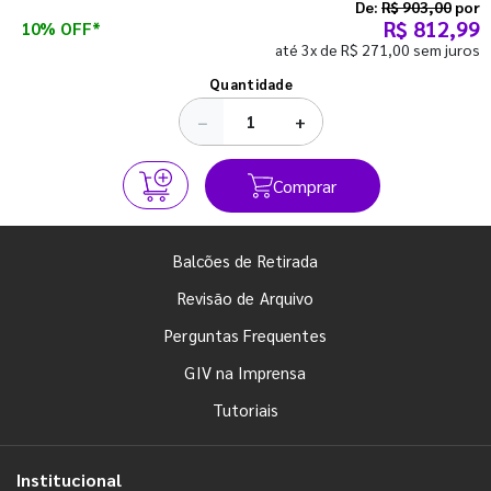
semestre com o pé direito. Confira!
De:
R$ 903,00
por
R$ 812,99
10% OFF*
até 3x de R$ 271,00 sem juros
Ver todos os posts
Quantidade
−
+
Comprar
Balcões de Retirada
Revisão de Arquivo
Perguntas Frequentes
GIV na Imprensa
Tutoriais
Institucional