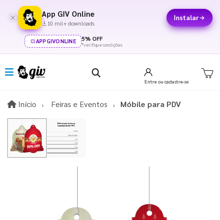
App GIV Online
Instalar
10 mil+ downloads
5% OFF
APPGIVONLINE
*verifique condições
Entre
ou cadastre-se
Início
Início
Feiras e Eventos
Móbile para PDV