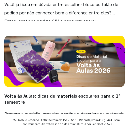
Você já ficou em dúvida entre escolher bloco ou talão de
pedido por não conhecer bem a diferença entre eles?
Então, continue aqui na GIV e descubra agora!
Volta às Aulas: dicas de materiais escolares para o 2º
semestre
Prepare a mochila, organize a rotina e descubra os materiais
250 Mobile Redondo - 150x150mm em PVC/PS/PET Branco 0,3mm 410g - 4x4 - Sem
que fazem toda diferença para começar o segundo
Enobrecimento - Carretel Fio de Nylon com 100m - Faca Padrão
(19157)