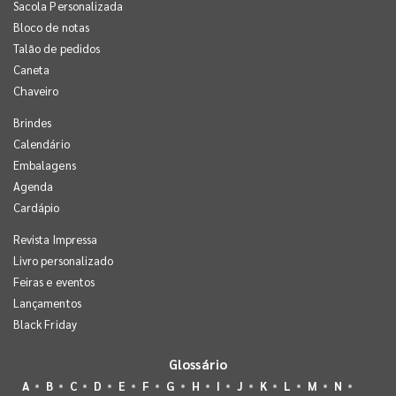
Sacola Personalizada
Bloco de notas
Talão de pedidos
Caneta
Chaveiro
Brindes
Calendário
Embalagens
Agenda
Cardápio
Revista Impressa
Livro personalizado
Feiras e eventos
Lançamentos
Black Friday
Glossário
A
B
C
D
E
F
G
H
I
J
K
L
M
N