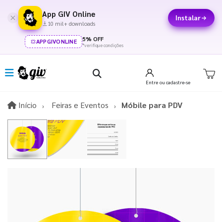
App GIV Online
Instalar
10 mil+ downloads
5% OFF
APPGIVONLINE
*verifique condições
Entre
ou cadastre-se
Início
Início
Feiras e Eventos
Móbile para PDV