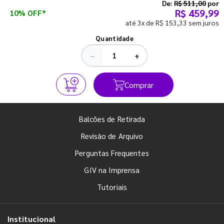
semestre com o pé direito. Confira!
De:
R$ 511,00
por
R$ 459,99
10% OFF*
até 3x de R$ 153,33 sem juros
Ver todos os posts
Quantidade
−
+
Comprar
Balcões de Retirada
Revisão de Arquivo
Perguntas Frequentes
GIV na Imprensa
Tutoriais
Institucional