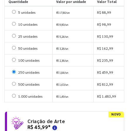
Quantidade
Valor por unidade
Valor Total
Selecionar 5 unidades
5 unidades
R$ 88,99
R$ 17,80/un
Selecionar 10 unidades
10 unidades
R$ 98,99
R$ 9,90/un
Selecionar 25 unidades
25 unidades
R$ 130,99
R$ 5,24/un
Selecionar 50 unidades
50 unidades
R$ 162,99
R$ 3,26/un
Selecionar 100 unidades
100 unidades
R$ 235,99
R$ 2,36/un
Selecionar 250 unidades
250 unidades
R$ 459,99
R$ 1,84/un
Selecionar 500 unidades
500 unidades
R$ 812,99
R$ 1,63/un
Selecionar 1000 unidades
1.000 unidades
R$ 1.483,99
R$ 1,49/un
NOVO
Criação de Arte
R$ 45,99
*