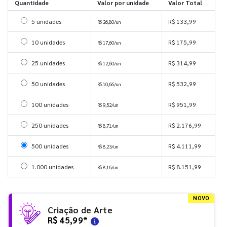
Quantidade
Valor por unidade
Valor Total
Selecionar 5 unidades
5 unidades
R$ 133,99
R$ 26,80/un
Selecionar 10 unidades
10 unidades
R$ 175,99
R$ 17,60/un
Selecionar 25 unidades
25 unidades
R$ 314,99
R$ 12,60/un
Selecionar 50 unidades
50 unidades
R$ 532,99
R$ 10,66/un
Selecionar 100 unidades
100 unidades
R$ 951,99
R$ 9,52/un
Selecionar 250 unidades
250 unidades
R$ 2.176,99
R$ 8,71/un
Selecionar 500 unidades
500 unidades
R$ 4.111,99
R$ 8,23/un
Selecionar 1000 unidades
1.000 unidades
R$ 8.151,99
R$ 8,16/un
NOVO
Criação de Arte
R$ 45,99
*