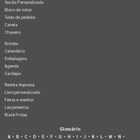
Sacola Personalizada
Bloco de notas
Talão de pedidos
Caneta
Chaveiro
Brindes
Calendário
Embalagens
Agenda
Cardápio
Revista Impressa
Livro personalizado
Feiras e eventos
Lançamentos
Black Friday
Glossário
A
B
C
D
E
F
G
H
I
J
K
L
M
N