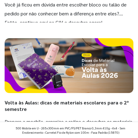
Você já ficou em dúvida entre escolher bloco ou talão de
pedido por não conhecer bem a diferença entre eles?
Então, continue aqui na GIV e descubra agora!
Volta às Aulas: dicas de materiais escolares para o 2º
semestre
Prepare a mochila, organize a rotina e descubra os materiais
500 Mobile em U - 265x300mm em PVC/PS/PET Branco 0,3mm 410g - 4x4 - Sem
que fazem toda diferença para começar o segundo
Enobrecimento - Carretel Fio de Nylon com 100m - Faca Padrão
(15870)