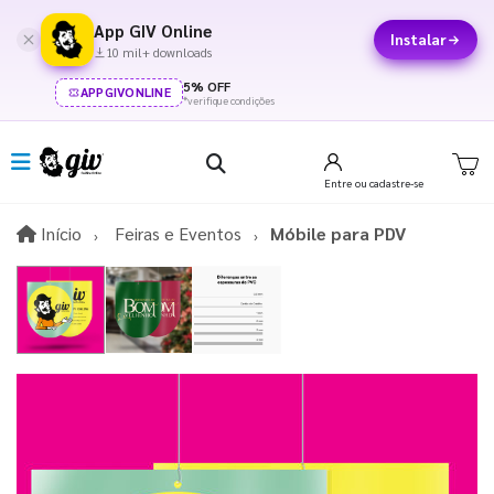
App GIV Online
Instalar
10 mil+ downloads
5% OFF
APPGIVONLINE
*verifique condições
Entre
ou cadastre-se
Início
Início
Feiras e Eventos
Móbile para PDV