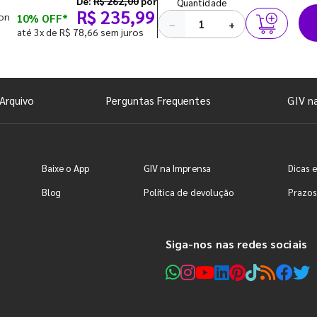
De:
R$ 262,00
por
Quantidade
R$ 235,99
lon
10% OFF*
−
+
até 3x de R$ 78,66 sem juros
Arquivo
Perguntas Frequentes
GIV n
Baixe o App
GIV na Imprensa
Dicas e
Blog
Política de devolução
Prazos
Siga-nos nas redes sociais