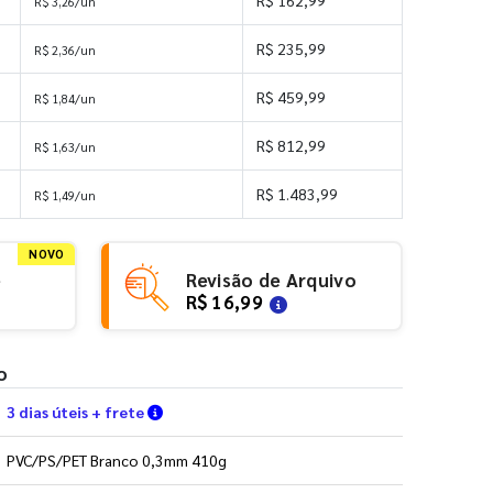
R$ 162,99
R$ 3,26/un
R$ 235,99
R$ 2,36/un
R$ 459,99
R$ 1,84/un
R$ 812,99
R$ 1,63/un
R$ 1.483,99
R$ 1,49/un
NOVO
e
Revisão de Arquivo
R$ 16,99
o
Verifique as condições de entrega
3 dias úteis + frete
PVC/PS/PET Branco 0,3mm 410g