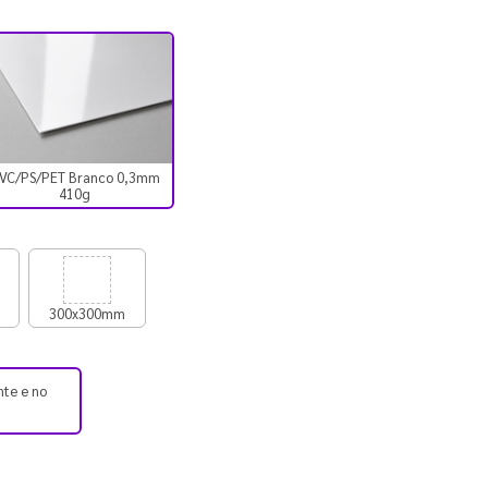
VC/PS/PET Branco 0,3mm
410g
300x300mm
nte e no