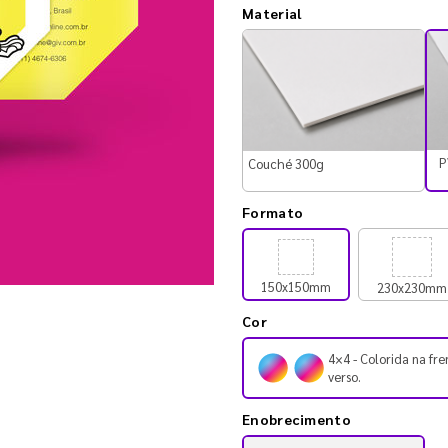
Material
P
Couché 300g
Formato
150x150mm
230x230mm
Cor
4×4 - Colorida na fre
verso.
Enobrecimento