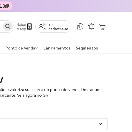
10
Baixe
Entre
o app
ou cadastre-se
Ponto de Venda
Lançamentos
Segmentos
V
ão e valoriza sua marca no ponto de venda. Destaque
rcante. Veja agora no Giv