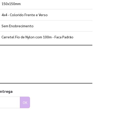
150x150mm
4x4 - Colorido Frente e Verso
Sem Enobrecimento
Carretel Fio de Nylon com 100m - Faca Padrão
 utilizar os nossos gabaritos
entrega
OK