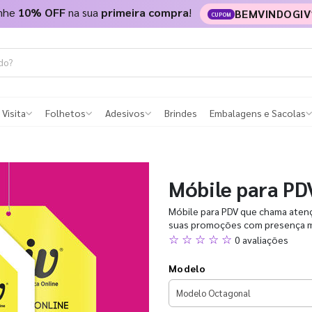
nhe
10% OFF
na sua
primeira compra
!
BEMVINDOGIV
CUPOM
 Visita
Folhetos
Adesivos
Brindes
Embalagens e Sacolas
Móbile para PD
Móbile para PDV que chama atenç
suas promoções com presença ma
☆ ☆ ☆ ☆ ☆
0 avaliações
Modelo