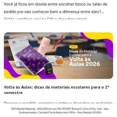
Você já ficou em dúvida entre escolher bloco ou talão de
pedido por não conhecer bem a diferença entre eles?
Então, continue aqui na GIV e descubra agora!
Volta às Aulas: dicas de materiais escolares para o 2º
semestre
Prepare a mochila, organize a rotina e descubra os materiais
500 Mobile Redondo - 200x200mm em PVC/PS/PET Branco 0,3mm 410g - 4x4 - Sem
que fazem toda diferença para começar o segundo
Enobrecimento - Carretel Fio de Nylon com 100m - Faca Padrão
(19166)