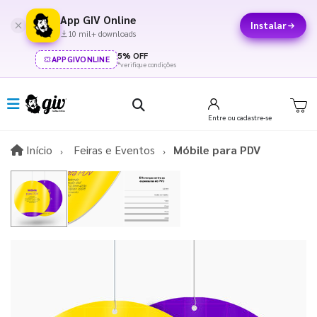
App GIV Online
Instalar
10 mil+ downloads
5% OFF
APPGIVONLINE
*verifique condições
Entre
ou cadastre-se
Início
Início
Feiras e Eventos
Móbile para PDV