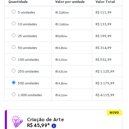
Quantidade
Valor por unidade
Valor Total
Selecionar 5 unidades
5 unidades
R$ 111,99
R$ 22,40/un
Selecionar 10 unidades
10 unidades
R$ 133,99
R$ 13,40/un
Selecionar 25 unidades
25 unidades
R$ 199,99
R$ 8,00/un
Selecionar 50 unidades
50 unidades
R$ 314,99
R$ 6,30/un
Selecionar 100 unidades
100 unidades
R$ 532,99
R$ 5,33/un
Selecionar 250 unidades
250 unidades
R$ 1.125,99
R$ 4,51/un
Selecionar 500 unidades
500 unidades
R$ 2.179,99
R$ 4,36/un
Selecionar 1000 unidades
1.000 unidades
R$ 4.115,99
R$ 4,12/un
NOVO
Criação de Arte
R$ 45,99
*