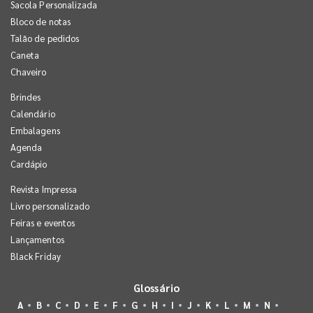
Sacola Personalizada
Bloco de notas
Talão de pedidos
Caneta
Chaveiro
Brindes
Calendário
Embalagens
Agenda
Cardápio
Revista Impressa
Livro personalizado
Feiras e eventos
Lançamentos
Black Friday
Glossário
A
B
C
D
E
F
G
H
I
J
K
L
M
N