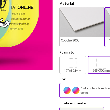
Material
P
Couché 300g
Formato
265x300mm
170x194mm
Cor
4×4 - Colorida na fre
verso.
Enobrecimento