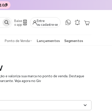
10
Baixe
Entre
o app
ou cadastre-se
Ponto de Venda
Lançamentos
Segmentos
V
ão e valoriza sua marca no ponto de venda. Destaque
rcante. Veja agora no Giv