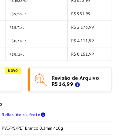
R$ 532,99
R$ 10,66/un
R$ 951,99
R$ 9,52/un
R$ 2.176,99
R$ 8,71/un
R$ 4.111,99
R$ 8,23/un
R$ 8.151,99
R$ 8,16/un
NOVO
e
Revisão de Arquivo
R$ 16,99
o
Verifique as condições de entrega
3 dias úteis + frete
PVC/PS/PET Branco 0,3mm 410g