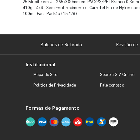
25 Mobile em U - 265x300mm em PVC/PS/PET Branco 0,3mm
410g - 4x4 - Sem Enobrecimento - Carretel Fio de Nylon com
100m - Faca Padrão
(15726)
Balcões de Retirada
Revisão de 
Institucional
Mapa do Site
Sobre a GIV Online
Política de Privacidade
Fale conosco
Formas de Pagamento