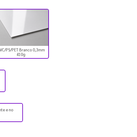
VC/PS/PET Branco 0,3mm
410g
nte e no