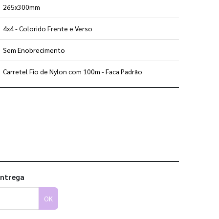
265x300mm
4x4 - Colorido Frente e Verso
Sem Enobrecimento
Carretel Fio de Nylon com 100m - Faca Padrão
 utilizar os nossos gabaritos
entrega
OK