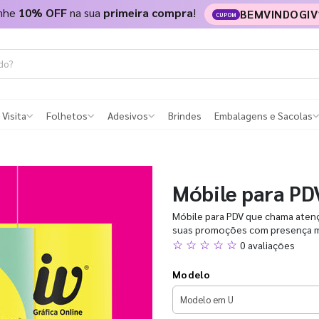
nhe
10% OFF
na sua
primeira compra
!
BEMVINDOGIV
CUPOM
 Visita
Folhetos
Adesivos
Brindes
Embalagens e Sacolas
Móbile para PD
Móbile para PDV que chama atenç
suas promoções com presença ma
☆ ☆ ☆ ☆ ☆
0 avaliações
Modelo