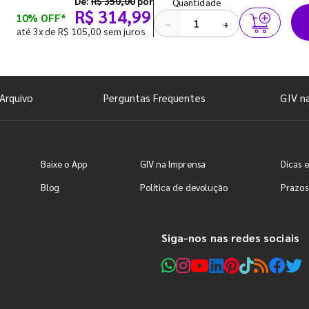
De:
R$ 350,00
por
Quantidade
R$ 314,99
10% OFF*
−
+
até 3x de R$ 105,00 sem juros
Arquivo
Perguntas Frequentes
GIV n
Baixe o App
GIV na Imprensa
Dicas e
Blog
Política de devolução
Prazos
Siga-nos nas redes sociais