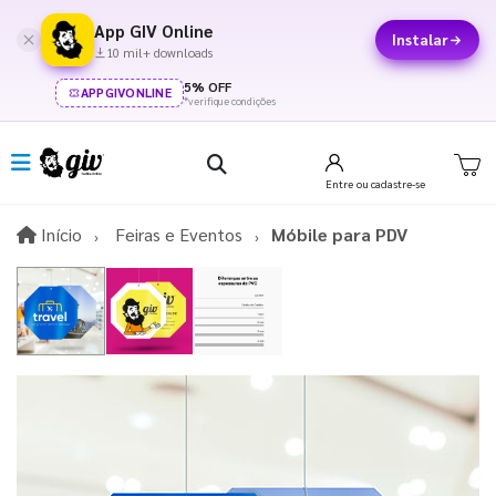
App GIV Online
Instalar
10 mil+ downloads
5% OFF
APPGIVONLINE
*verifique condições
Entre
ou cadastre-se
Início
Início
Feiras e Eventos
Móbile para PDV