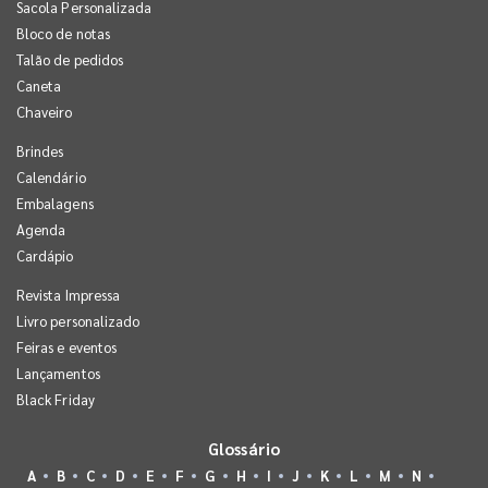
Sacola Personalizada
Bloco de notas
Talão de pedidos
Caneta
Chaveiro
Brindes
Calendário
Embalagens
Agenda
Cardápio
Revista Impressa
Livro personalizado
Feiras e eventos
Lançamentos
Black Friday
Glossário
A
B
C
D
E
F
G
H
I
J
K
L
M
N