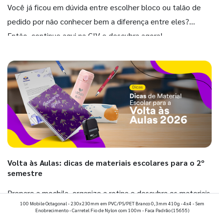
Você já ficou em dúvida entre escolher bloco ou talão de
pedido por não conhecer bem a diferença entre eles?
Então, continue aqui na GIV e descubra agora!
Volta às Aulas: dicas de materiais escolares para o 2º
semestre
Prepare a mochila, organize a rotina e descubra os materiais
100 Mobile Octagonal - 230x230mm em PVC/PS/PET Branco 0,3mm 410g - 4x4 - Sem
que fazem toda diferença para começar o segundo
Enobrecimento - Carretel Fio de Nylon com 100m - Faca Padrão
(15655)