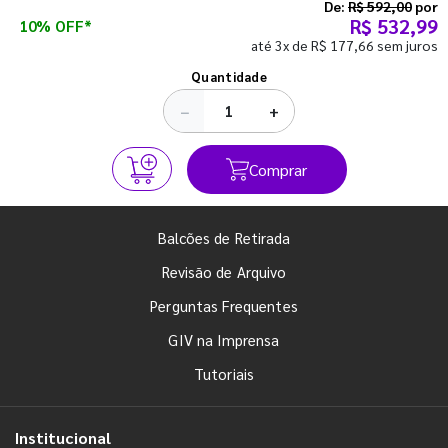
semestre com o pé direito. Confira!
De:
R$ 592,00
por
R$ 532,99
10% OFF*
até 3x de R$ 177,66 sem juros
Ver todos os posts
Quantidade
−
+
Comprar
Balcões de Retirada
Revisão de Arquivo
Perguntas Frequentes
GIV na Imprensa
Tutoriais
Institucional