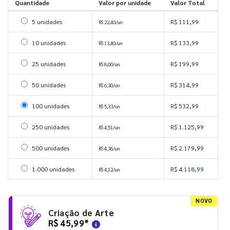
Quantidade
Valor por unidade
Valor Total
Selecionar 5 unidades
5 unidades
R$ 111,99
R$ 22,40/un
Selecionar 10 unidades
10 unidades
R$ 133,99
R$ 13,40/un
Selecionar 25 unidades
25 unidades
R$ 199,99
R$ 8,00/un
Selecionar 50 unidades
50 unidades
R$ 314,99
R$ 6,30/un
Selecionar 100 unidades
100 unidades
R$ 532,99
R$ 5,33/un
Selecionar 250 unidades
250 unidades
R$ 1.125,99
R$ 4,51/un
Selecionar 500 unidades
500 unidades
R$ 2.179,99
R$ 4,36/un
Selecionar 1000 unidades
1.000 unidades
R$ 4.118,99
R$ 4,12/un
NOVO
Criação de Arte
R$ 45,99
*