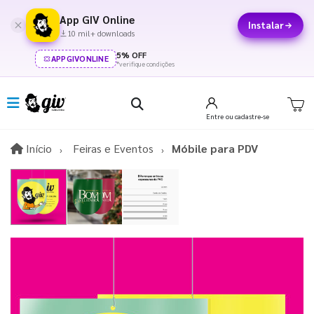
App GIV Online
Instalar
10 mil+ downloads
5% OFF
APPGIVONLINE
*verifique condições
Entre
ou cadastre-se
Início
Início
Feiras e Eventos
Móbile para PDV