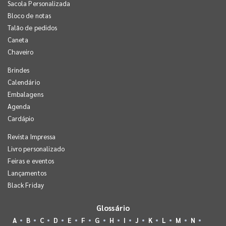
Sacola Personalizada
Bloco de notas
Talão de pedidos
Caneta
Chaveiro
Brindes
Calendário
Embalagens
Agenda
Cardápio
Revista Impressa
Livro personalizado
Feiras e eventos
Lançamentos
Black Friday
Glossário
A
B
C
D
E
F
G
H
I
J
K
L
M
N