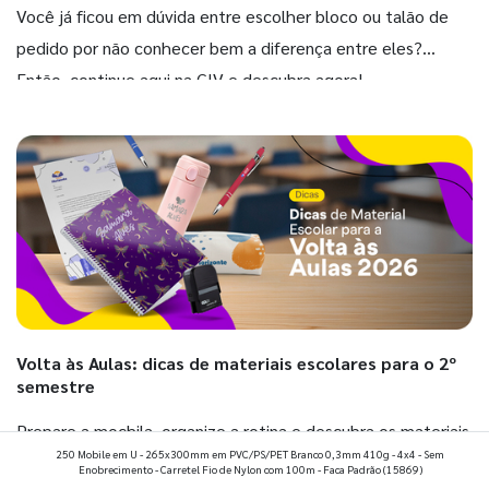
Você já ficou em dúvida entre escolher bloco ou talão de
pedido por não conhecer bem a diferença entre eles?
Então, continue aqui na GIV e descubra agora!
Volta às Aulas: dicas de materiais escolares para o 2º
semestre
Prepare a mochila, organize a rotina e descubra os materiais
250 Mobile em U - 265x300mm em PVC/PS/PET Branco 0,3mm 410g - 4x4 - Sem
que fazem toda diferença para começar o segundo
Enobrecimento - Carretel Fio de Nylon com 100m - Faca Padrão
(15869)