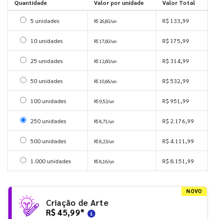
Quantidade
Valor por unidade
Valor Total
Selecionar 5 unidades
5 unidades
R$ 133,99
R$ 26,80/un
Selecionar 10 unidades
10 unidades
R$ 175,99
R$ 17,60/un
Selecionar 25 unidades
25 unidades
R$ 314,99
R$ 12,60/un
Selecionar 50 unidades
50 unidades
R$ 532,99
R$ 10,66/un
Selecionar 100 unidades
100 unidades
R$ 951,99
R$ 9,52/un
Selecionar 250 unidades
250 unidades
R$ 2.176,99
R$ 8,71/un
Selecionar 500 unidades
500 unidades
R$ 4.111,99
R$ 8,23/un
Selecionar 1000 unidades
1.000 unidades
R$ 8.151,99
R$ 8,16/un
NOVO
Criação de Arte
R$ 45,99
*