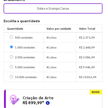
Dobra e Grampo Canoa
Escolha a quantidade
Quantidade
Valor por unidade
Valor Total
Selecionar 500 unidades
500 unidades
R$ 2.373,99
R$ 4,75/un
Selecionar 1000 unidades
1.000 unidades
R$ 2.444,99
R$ 2,45/un
Selecionar 2500 unidades
2.500 unidades
R$ 3.586,99
R$ 1,44/un
Selecionar 5000 unidades
5.000 unidades
R$ 5.946,99
R$ 1,19/un
Selecionar 10000 unidades
10.000 unidades
R$ 10.816,99
R$ 1,09/un
NOVO
Criação de Arte
R$ 899,99
*