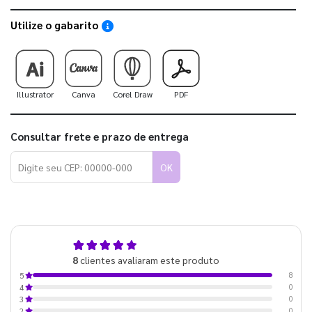
Utilize o gabarito
Saiba como utilizar os nossos gabaritos
Illustrator
Canva
Corel Draw
PDF
Consultar frete e prazo de entrega
OK
5,0
8
clientes avaliaram este produto
de 5
8
5
0
4
0
3
0
2