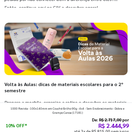
Então, continue aqui na GIV e descubra agora!
Volta às Aulas: dicas de materiais escolares para o 2º
semestre
Prepare a mochila, organize a rotina e descubra os materiais
1000 Revista - 100x140mm em Couché Brilho 90g - 4x4 - Sem Enobrecimento - Dobra e
que fazem toda diferença para começar o segundo
Grampo Canoa
(17181)
semestre com o pé direito. Confira!
De:
R$ 2.717,00
por
R$ 2.444,99
10% OFF*
até 3x de R$ 815,00 sem juros