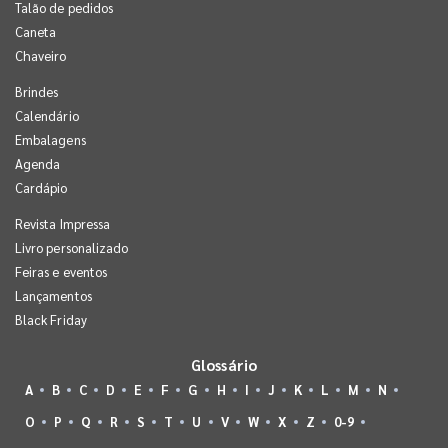
Talão de pedidos
Caneta
Chaveiro
Brindes
Calendário
Embalagens
Agenda
Cardápio
Revista Impressa
Livro personalizado
Feiras e eventos
Lançamentos
Black Friday
Glossário
A
B
C
D
E
F
G
H
I
J
K
L
M
N
O
P
Q
R
S
T
U
V
W
X
Z
0-9