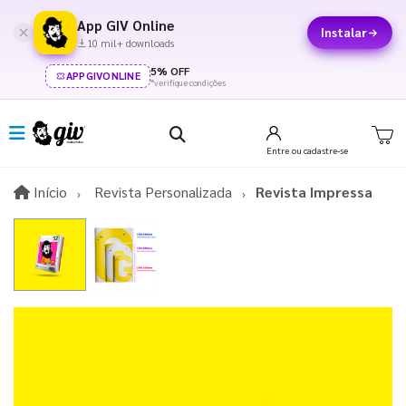
App GIV Online
Instalar
10 mil+ downloads
5% OFF
APPGIVONLINE
*verifique condições
Entre
ou cadastre-se
Início
Início
Revista Personalizada
Revista Impressa