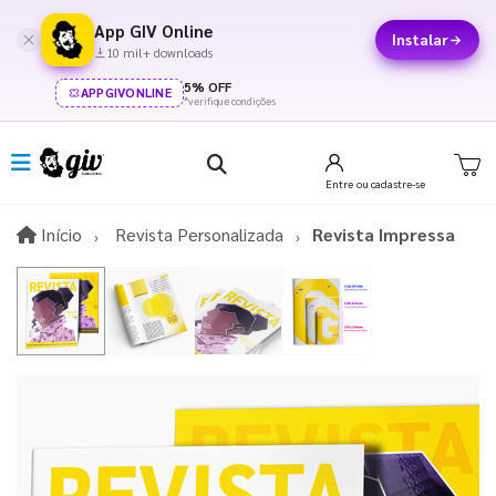
App GIV Online
Instalar
10 mil+ downloads
5% OFF
APPGIVONLINE
*verifique condições
Entre
ou cadastre-se
Início
Início
Revista Personalizada
Revista Impressa