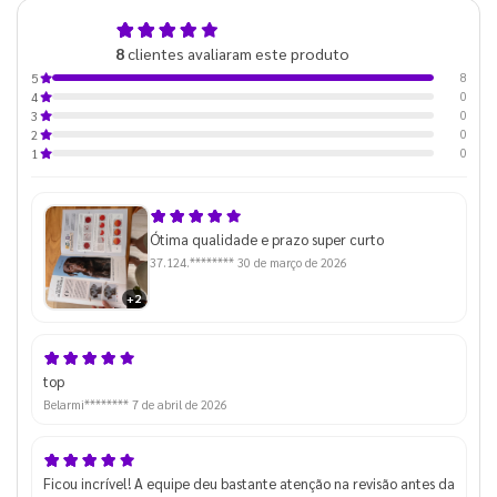
5,0
8
clientes avaliaram este produto
de 5
8
5
0
4
0
3
0
2
0
1
Ótima qualidade e prazo super curto
37.124.********
30 de março de 2026
+2
top
Belarmi********
7 de abril de 2026
Ficou incrível! A equipe deu bastante atenção na revisão antes da