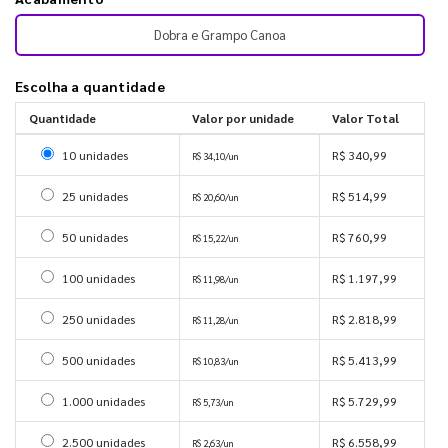
Dobra e Grampo Canoa
Escolha a quantidade
Quantidade
Valor por unidade
Valor Total
Selecionar 10 unidades
10 unidades
R$ 340,99
R$ 34,10/un
Selecionar 25 unidades
25 unidades
R$ 514,99
R$ 20,60/un
Selecionar 50 unidades
50 unidades
R$ 760,99
R$ 15,22/un
Selecionar 100 unidades
100 unidades
R$ 1.197,99
R$ 11,98/un
Selecionar 250 unidades
250 unidades
R$ 2.818,99
R$ 11,28/un
Selecionar 500 unidades
500 unidades
R$ 5.413,99
R$ 10,83/un
Selecionar 1000 unidades
1.000 unidades
R$ 5.729,99
R$ 5,73/un
Selecionar 2500 unidades
2.500 unidades
R$ 6.558,99
R$ 2,63/un