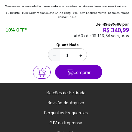
Prepare a mochila, organize a rotina e descubra os materiais
10 Revista - 105x148mm em Couché Brilho 150g - 4x4 - Sem Enobrecimento - Dobra e Grampo
que fazem toda diferença para começar o segundo
Canoa
(17895)
semestre com o pé direito. Confira!
De:
R$ 379,00
por
R$ 340,99
10% OFF*
até 3x de R$ 113,66 sem juros
Ver todos os posts
Quantidade
−
+
Comprar
Balcões de Retirada
Revisão de Arquivo
Perguntas Frequentes
GIV na Imprensa