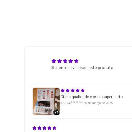
5,0
8
clientes avaliaram este produto
de 5
Ótima qualidade e prazo super curto
37.124.********
30 de março de 2026
+2