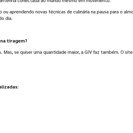
e mantenha conectada ao mundo mesmo em movimento.
ou aprendendo novas técnicas de culinária na pausa para o almoç
o dia.
ena tiragem?
es. Mas, se quiser uma quantidade maior, a GIV faz também. O sit
alizadas
: