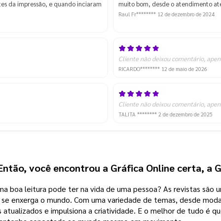
ntes da impressão, e quando inciaram
muito bom, desde o atendimento ate
Raul Fr********
12 de dezembro de 2024
Cliente não deixou comentário, apen
RICARDO********
12 de maio de 2026
Cliente não deixou comentário, apen
TALITA ********
2 de dezembro de 2025
Então, você encontrou a Gráfica Online certa, a G
a boa leitura pode ter na vida de uma pessoa? As revistas são um
 se enxerga o mundo. 
Com uma variedade de temas, desde moda e 
ualizados e impulsiona a criatividade. E o melhor de tudo é que