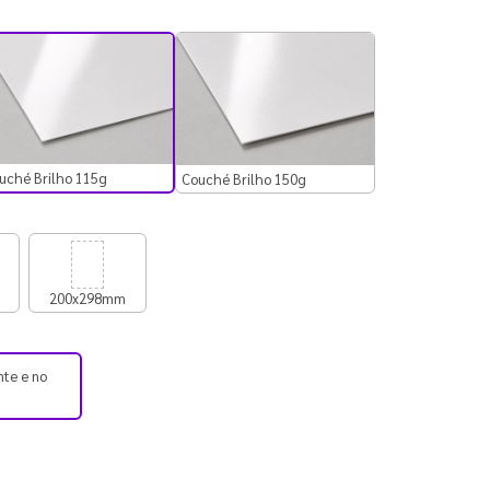
uché Brilho 115g
Couché Brilho 150g
200x298mm
nte e no