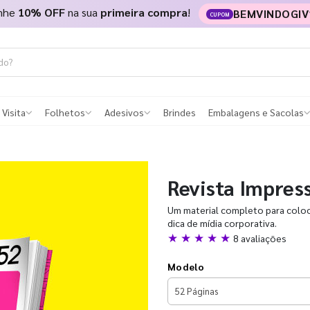
nhe
10% OFF
na sua
primeira compra
!
BEMVINDOGIV
CUPOM
 Visita
Folhetos
Adesivos
Brindes
Embalagens e Sacolas
Revista Impres
Um material completo para coloc
dica de mídia corporativa.
★ ★ ★ ★ ★
8 avaliações
Modelo