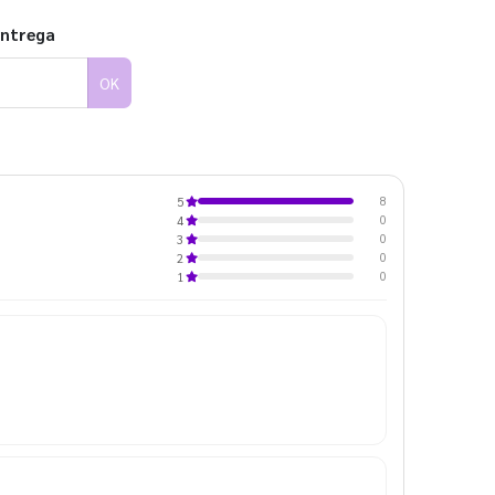
entrega
OK
8
5
0
4
0
3
0
2
0
1