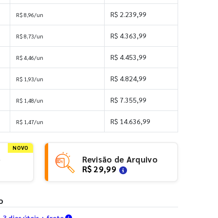
R$ 2.239,99
R$ 8,96/un
R$ 4.363,99
R$ 8,73/un
R$ 4.453,99
R$ 4,46/un
R$ 4.824,99
R$ 1,93/un
R$ 7.355,99
R$ 1,48/un
s
R$ 14.636,99
R$ 1,47/un
NOVO
e
Revisão de Arquivo
R$ 29,99
o
Verifique as condições de entrega
3 dias úteis + frete