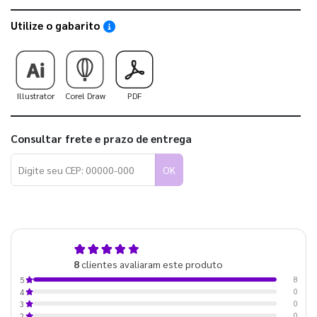
Utilize o gabarito
Saiba como utilizar os nossos gabaritos
Illustrator
Corel Draw
PDF
Consultar frete e prazo de entrega
OK
5,0
8
clientes avaliaram este produto
de 5
8
5
0
4
0
3
0
2