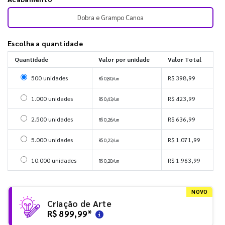
Dobra e Grampo Canoa
Escolha a quantidade
Quantidade
Valor por unidade
Valor Total
Selecionar 500 unidades
500 unidades
R$ 398,99
R$ 0,80/un
Selecionar 1000 unidades
1.000 unidades
R$ 423,99
R$ 0,43/un
Selecionar 2500 unidades
2.500 unidades
R$ 636,99
R$ 0,26/un
Selecionar 5000 unidades
5.000 unidades
R$ 1.071,99
R$ 0,22/un
Selecionar 10000 unidades
10.000 unidades
R$ 1.963,99
R$ 0,20/un
NOVO
Criação de Arte
R$ 899,99
*