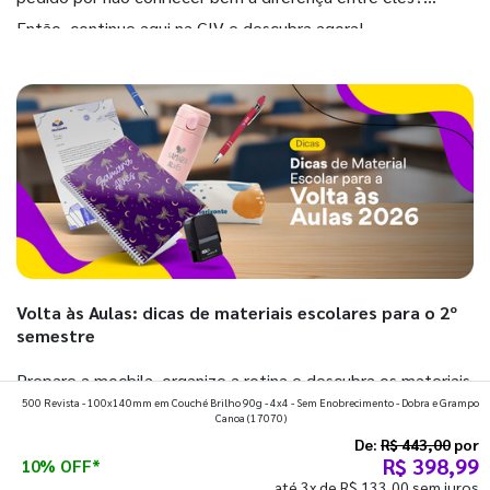
Então, continue aqui na GIV e descubra agora!
Volta às Aulas: dicas de materiais escolares para o 2º
semestre
Prepare a mochila, organize a rotina e descubra os materiais
500 Revista - 100x140mm em Couché Brilho 90g - 4x4 - Sem Enobrecimento - Dobra e Grampo
que fazem toda diferença para começar o segundo
Canoa
(17070)
semestre com o pé direito. Confira!
De:
R$ 443,00
por
R$ 398,99
10% OFF*
até 3x de R$ 133,00 sem juros