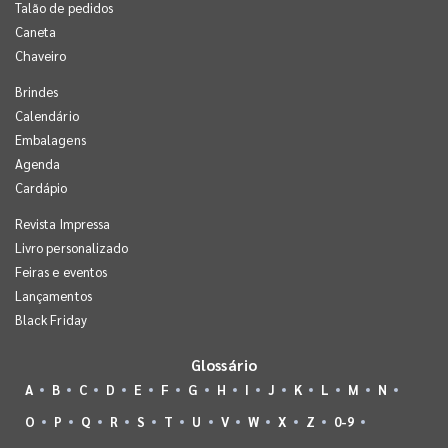
Talão de pedidos
Caneta
Chaveiro
Brindes
Calendário
Embalagens
Agenda
Cardápio
Revista Impressa
Livro personalizado
Feiras e eventos
Lançamentos
Black Friday
Glossário
A
B
C
D
E
F
G
H
I
J
K
L
M
N
O
P
Q
R
S
T
U
V
W
X
Z
0-9