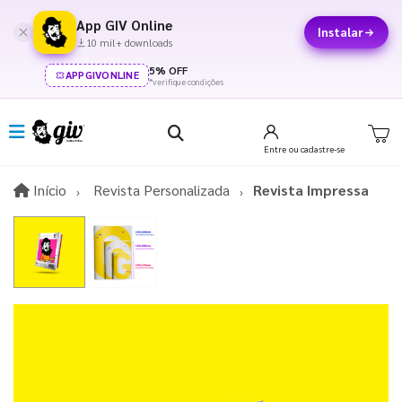
App GIV Online
Instalar
10 mil+ downloads
5% OFF
APPGIVONLINE
*verifique condições
Entre
ou cadastre-se
Início
Início
Revista Personalizada
Revista Impressa