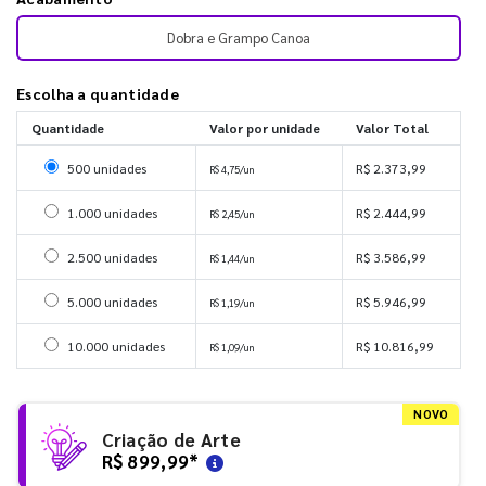
Dobra e Grampo Canoa
Escolha a quantidade
Quantidade
Valor por unidade
Valor Total
Selecionar 500 unidades
500 unidades
R$ 2.373,99
R$ 4,75/un
Selecionar 1000 unidades
1.000 unidades
R$ 2.444,99
R$ 2,45/un
Selecionar 2500 unidades
2.500 unidades
R$ 3.586,99
R$ 1,44/un
Selecionar 5000 unidades
5.000 unidades
R$ 5.946,99
R$ 1,19/un
Selecionar 10000 unidades
10.000 unidades
R$ 10.816,99
R$ 1,09/un
NOVO
Criação de Arte
R$ 899,99
*