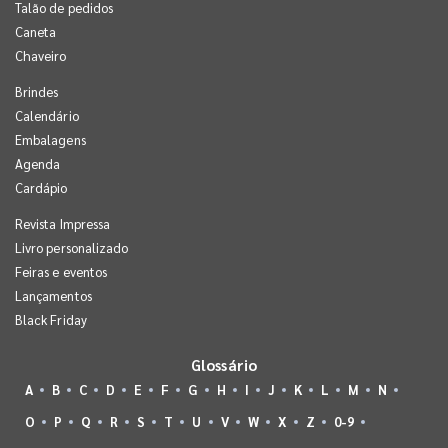
Talão de pedidos
Caneta
Chaveiro
Brindes
Calendário
Embalagens
Agenda
Cardápio
Revista Impressa
Livro personalizado
Feiras e eventos
Lançamentos
Black Friday
Glossário
A
B
C
D
E
F
G
H
I
J
K
L
M
N
O
P
Q
R
S
T
U
V
W
X
Z
0-9