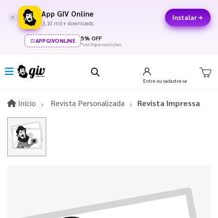
App GIV Online
Instalar
10 mil+ downloads
5% OFF
APPGIVONLINE
*verifique condições
Entre
ou cadastre-se
Início
Início
Revista Personalizada
Revista Impressa