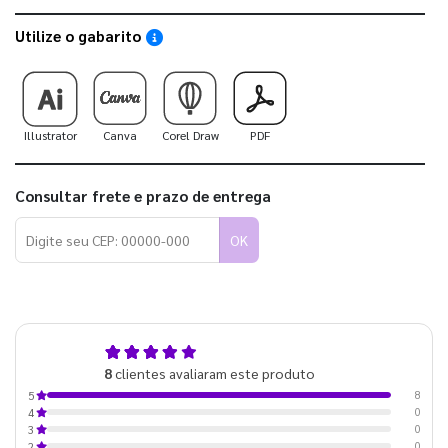
Utilize o gabarito
Saiba como utilizar os nossos gabaritos
Illustrator
Canva
Corel Draw
PDF
Consultar frete e prazo de entrega
OK
5,0
8
clientes avaliaram este produto
de 5
8
5
0
4
0
3
0
2