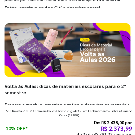
Então, continue aqui na GIV e descubra agora!
Volta às Aulas: dicas de materiais escolares para o 2º
semestre
Prepare a mochila, organize a rotina e descubra os materiais
500 Revista - 100x140mm em Couché Brilho 90g - 4x4 - Sem Enobrecimento - Dobra e Grampo
que fazem toda diferença para começar o segundo
Canoa
(17180)
semestre com o pé direito. Confira!
De:
R$ 2.638,00
por
R$ 2.373,99
10% OFF*
até 3x de R$ 791,33 sem juros