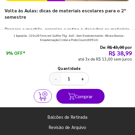
Volta às Aulas: dicas de materiais escolares para o 2º
semestre
Prepare a mochila, organize a rotina e descubra os materiais
1 Apostila - 210x297mm em Sulfite 75g - 4x0 - Sem Enobrecimento - Wire-o Branco -
que fazem toda diferença para começar o segundo
Encadernação Cristal e Preto Couro
(69514)
semestre com o pé direito. Confira!
De:
R$ 43,00
por
R$ 38,99
9% OFF*
até 3x de R$ 13,00 sem juros
Ver todos os posts
Quantidade
−
+
Comprar
Balcões de Retirada
Revisão de Arquivo