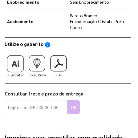
Enobrecimento
Sem Enobrecimento
Wire-o Branco -
Acabamento
Encadernação Cristal e Preto
Couro
Utilize o gabarito
Saiba como utilizar os nossos gabaritos
Illustrator
Corel Draw
PDF
Consultar frete e prazo de entrega
OK
Imprima suas apostilas com qualidade 