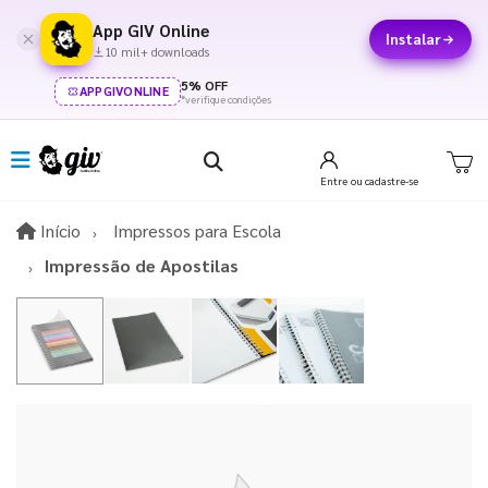
App GIV Online
Instalar
10 mil+ downloads
5% OFF
APPGIVONLINE
*verifique condições
Entre
ou cadastre-se
Início
Início
Impressos para Escola
Impressão de Apostilas