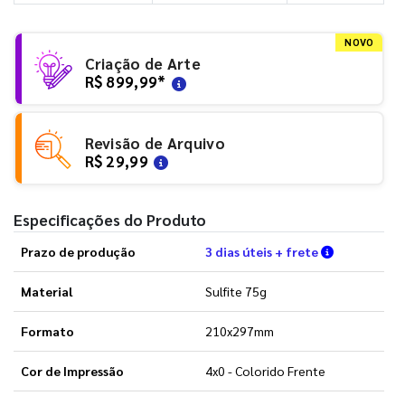
NOVO
Criação de Arte
R$ 899,99
*
Revisão de Arquivo
R$ 29,99
Especificações do Produto
Verifique a
Prazo de produção
3 dias úteis + frete
Material
Sulfite 75g
Formato
210x297mm
Cor de Impressão
4x0 - Colorido Frente