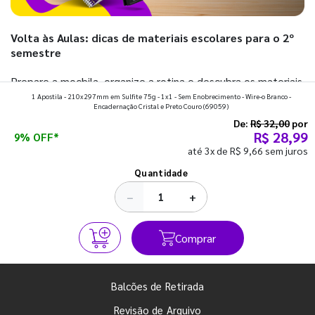
Volta às Aulas: dicas de materiais escolares para o 2º
semestre
Prepare a mochila, organize a rotina e descubra os materiais
1 Apostila - 210x297mm em Sulfite 75g - 1x1 - Sem Enobrecimento - Wire-o Branco -
que fazem toda diferença para começar o segundo
Encadernação Cristal e Preto Couro
(69059)
semestre com o pé direito. Confira!
De:
R$ 32,00
por
R$ 28,99
9% OFF*
até 3x de R$ 9,66 sem juros
Ver todos os posts
Quantidade
−
+
Comprar
Balcões de Retirada
Revisão de Arquivo