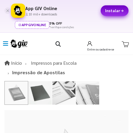
App GIV Online
Instalar
10 mil+ downloads
5% OFF
APPGIVONLINE
*verifique condições
Entre
ou cadastre-se
Início
Início
Impressos para Escola
Impressão de Apostilas