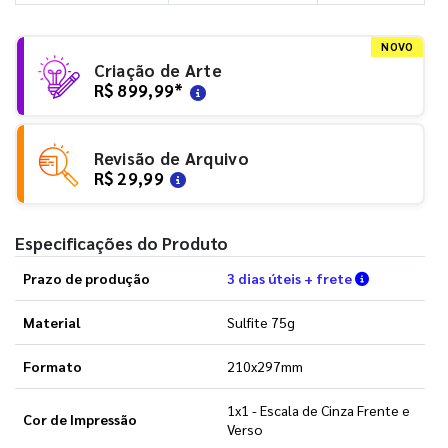
NOVO
Criação de Arte
R$ 899,99
*
Revisão de Arquivo
R$ 29,99
Especificações do Produto
Verifique a
Prazo de produção
3 dias úteis + frete
Material
Sulfite 75g
Formato
210x297mm
1x1 - Escala de Cinza Frente e
Cor de Impressão
Verso