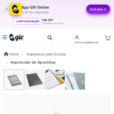
App GIV Online
Instalar
10 mil+ downloads
5% OFF
APPGIVONLINE
*verifique condições
Entre
ou cadastre-se
Início
Início
Impressos para Escola
Impressão de Apostilas