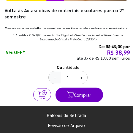
Volta às Aulas: dicas de materiais escolares para o 2º
semestre
Prepare a mochila, organize a rotina e descubra os materiais
1 Apostila - 210x297mm em Sulfite 75g - 4x4 - Sem Enobrecimento - Wire-o Branco -
que fazem toda diferença para começar o segundo
Encadernação Cristal e Preto Couro
(69364)
semestre com o pé direito. Confira!
De:
R$ 43,00
por
R$ 38,99
9% OFF*
até 3x de R$ 13,00 sem juros
Ver todos os posts
Quantidade
−
+
Comprar
Balcões de Retirada
Revisão de Arquivo