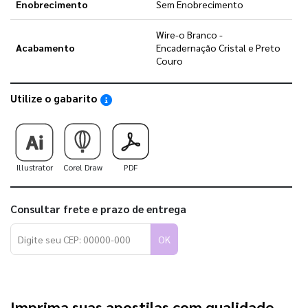
Enobrecimento
Sem Enobrecimento
Wire-o Branco -
Acabamento
Encadernação Cristal e Preto
Couro
Utilize o gabarito
Saiba como utilizar os nossos gabaritos
Illustrator
Corel Draw
PDF
Consultar frete e prazo de entrega
OK
Imprima suas apostilas com qualidade 