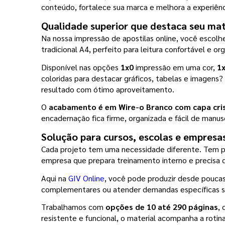
conteúdo, fortalece sua marca e melhora a experiênc
Qualidade superior que destaca seu mat
Na nossa impressão de apostilas online, você escolh
tradicional A4, perfeito para leitura confortável e o
Disponível nas opções 
1x0
 impressão em uma cor, 
1
coloridas para destacar gráficos, tabelas e imagens
resultado com ótimo aproveitamento.
O 
acabamento é em Wire-o Branco com capa crist
encadernação fica firme, organizada e fácil de manuse
Solução para cursos, escolas e empresa
Cada projeto tem uma necessidade diferente. Tem pr
empresa que prepara treinamento interno e precisa d
Aqui na 
GIV Online
, você pode produzir desde poucas 
complementares ou atender demandas específicas se
Trabalhamos com 
opções de 10 até 290 páginas
,
resistente e funcional, o material acompanha a rotina