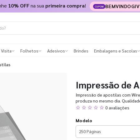
nhe
10% OFF
na sua
primeira compra
!
BEMVINDOGIV
CUPOM
 Visita
Folhetos
Adesivos
Brindes
Embalagens e Sacolas
tilas
Impressão de A
Impressão de apostilas com Wire-
produza no mesmo dia. Qualidade 
☆ ☆ ☆ ☆ ☆
0 avaliações
Modelo