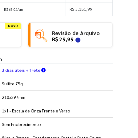
R$ 3.151,99
R$ 63,04/un
NOVO
e
Revisão de Arquivo
R$ 29,99
o
Verifique as condições de entrega
3 dias úteis + frete
Sulfite 75g
210x297mm
1x1 - Escala de Cinza Frente e Verso
Sem Enobrecimento
Wire-o Branco - Encadernação Cristal e Preto Couro