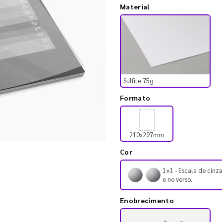
Material
Sulfite 75g
Formato
210x297mm
Cor
1×1 - Escala de cinza
e no verso.
Enobrecimento