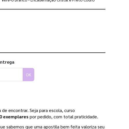
 utilizar os nossos gabaritos
entrega
OK
de encontrar. Seja para escola, curso 
50 exemplares 
por pedido, com total praticidade.
que sabemos que uma apostila bem feita valoriza seu 