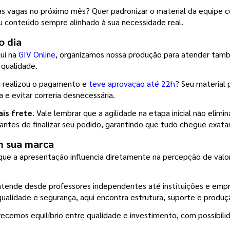
vas vagas no próximo mês? Quer padronizar o material da equipe c
 conteúdo sempre alinhado à sua necessidade real.
o dia
ui na 
GIV Online
, organizamos nossa produção para atender tamb
 qualidade.
, realizou o pagamento e 
teve aprovação até 22h
? Seu material 
a e evitar correria desnecessária.
ais frete
. Vale lembrar que a agilidade na etapa inicial não elimi
 antes de finalizar seu pedido, garantindo que tudo chegue exat
m sua marca
ue a apresentação influencia diretamente na percepção de valor.
tende desde professores independentes até instituições e empre
ualidade e segurança, aqui encontra estrutura, suporte e produç
ecemos equilíbrio entre qualidade e investimento, com possibil