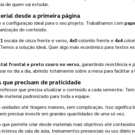
ia de quem vai estudar.
erial desde a primeira página
e a configuração ideal para o seu projeto. Trabalhamos com
 pap
rganização do conteúdo.
x1
 escala de cinza frente e verso, 
4x0
 colorido frente e 
4x4
 color
? Temos a solução ideal. Quer algo mais econômico para textos ex
al frontal e preto couro no verso
, garantindo resistência e 
ar no dia a dia, abrindo totalmente sobre a mesa para facilitar a 
s que precisam de praticidade
ofessor que precisa atualizar o conteúdo a cada semestre. Tem 
e material padronizado para toda a equipe.
unidades até tiragens maiores, sem complicação. Isso significa l
m precisar investir em grandes quantidades de uma só vez.
 o que permite criar desde materiais mais objetivos até conteúd
 intensa de sala de aula, treinamentos presenciais ou uso diário 