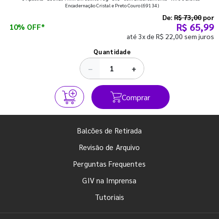
que fazem toda diferença para começar o segundo
Encadernação Cristal e Preto Couro
(69134)
semestre com o pé direito. Confira!
De:
R$ 73,00
por
R$ 65,99
10% OFF*
até 3x de R$ 22,00 sem juros
Ver todos os posts
Quantidade
−
+
Comprar
Balcões de Retirada
Revisão de Arquivo
Perguntas Frequentes
GIV na Imprensa
Tutoriais