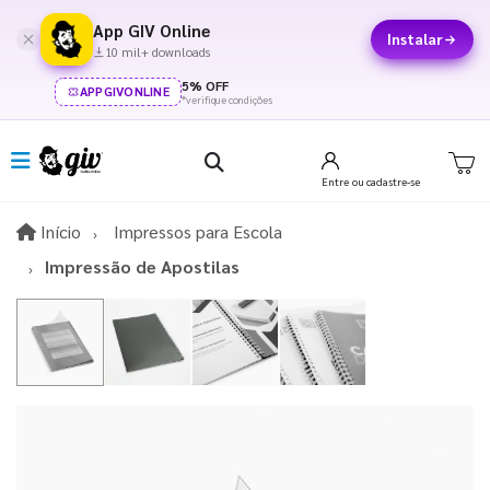
App GIV Online
Instalar
10 mil+ downloads
5% OFF
APPGIVONLINE
*verifique condições
Entre
ou cadastre-se
Início
Início
Impressos para Escola
Impressão de Apostilas