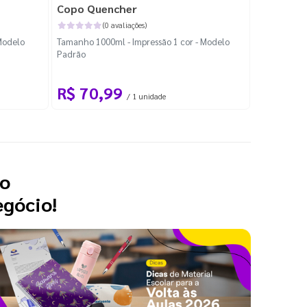
Copo Quencher
Garrafa T
(0 avaliações)
Modelo
Tamanho 1000ml - Impressão 1 cor - Modelo
Tamanho 900
Padrão
Padrão
R$ 70,99
R$ 61
/ 1 unidade
 o
egócio!