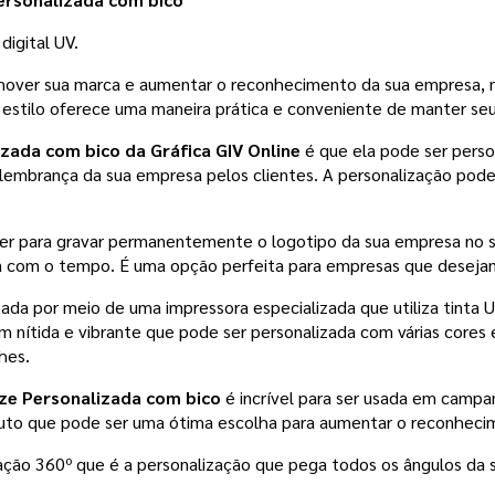
digital UV.
mover sua marca e aumentar o reconhecimento da sua empresa, n
e estilo oferece uma maneira prática e conveniente de manter se
zada com bico da Gráfica GIV Online
 é que ela pode ser pers
a lembrança da sua empresa pelos clientes. A personalização pode 
laser para gravar permanentemente o logotipo da sua empresa n
a com o tempo. É uma opção perfeita para empresas que desejam
zada por meio de uma impressora especializada que utiliza tinta U
 nítida e vibrante que pode ser personalizada com várias cores
hes.
ze Personalizada com bico
 é incrível para ser usada em camp
uto que pode ser uma ótima escolha para aumentar o reconhecim
zação 360º que é a personalização que pega todos os ângulos da 