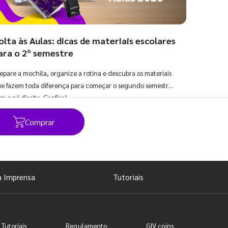
olta às Aulas: dicas de materiais escolares
ara o 2º semestre
epare a mochila, organize a rotina e descubra os materiais
e fazem toda diferença para começar o segundo semestre
m o pé direito. Confira!
Comprar
Ver todos os posts
a Imprensa
Tutoriais
 Tutoriais
Regulamento
GIV coins