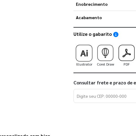
Enobrecimento
Acabamento
Utilize o gabarito
Saiba como
Illustrator
Corel Draw
PDF
Consultar frete e prazo de 
rsonalizada com bico