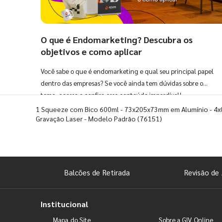
O que é Endomarketing? Descubra os
objetivos e como aplicar
Você sabe o que é endomarketing e qual seu principal papel
dentro das empresas? Se você ainda tem dúvidas sobre o
tema, acesse e confira esse conteúdo imperdível!
1 Squeeze com Bico 600ml - 73x205x73mm em Alumínio - 4x0
Gravação Laser - Modelo Padrão
(76151)
Balcões de Retirada
Revisão de 
Institucional
Mapa do Site
Sobre a GIV Online