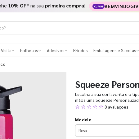
nhe
10% OFF
na sua
primeira compra
!
BEMVINDOGIV
CUPOM
 Visita
Folhetos
Adesivos
Brindes
Embalagens e Sacolas
ico
Squeeze Person
Escolha a sua cor favorita e o ti
mãos uma Squeeze Personalizada
☆ ☆ ☆ ☆ ☆
0 avaliações
Modelo