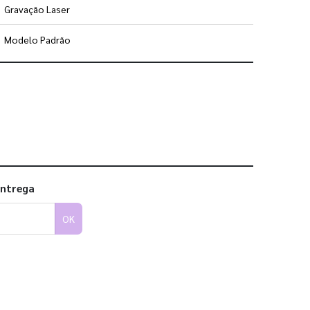
Gravação Laser
Modelo Padrão
 utilizar os nossos gabaritos
entrega
OK