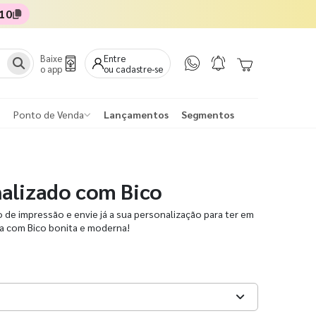
10
Baixe
Entre
o app
ou cadastre-se
Ponto de Venda
Lançamentos
Segmentos
alizado com Bico
po de impressão e envie já a sua personalização para ter em
 com Bico bonita e moderna!