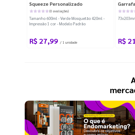
Squeeze Personalizado
Garraf
(0 avaliações)
Tamanho 600ml - Verde Mosquetão 420ml -
73x203mm 
Impressão 1 cor - Modelo Padrão
R$ 27,99
R$ 2
/ 1 unidade
A
mercad