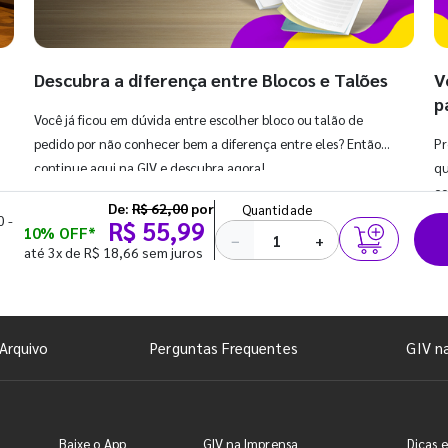
Descubra a diferença entre Blocos e Talões
V
p
Você já ficou em dúvida entre escolher bloco ou talão de
pedido por não conhecer bem a diferença entre eles? Então,
Pr
continue aqui na GIV e descubra agora!
qu
co
De:
R$ 62,00
por
Quantidade
 -
R$ 55,99
10% OFF*
−
+
até 3x de R$ 18,66 sem juros
Arquivo
Perguntas Frequentes
GIV n
Baixe o App
GIV na Imprensa
Dicas e