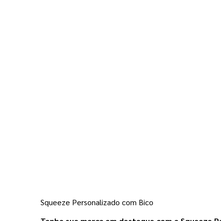
Squeeze Personalizado com Bico
Tenha sua marca em destaque com a Squeeze Pe