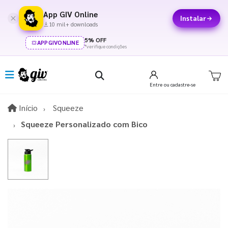
App GIV Online
Instalar
10 mil+ downloads
5% OFF
APPGIVONLINE
*verifique condições
Entre
ou cadastre-se
Início
Início
Squeeze
Squeeze Personalizado com Bico