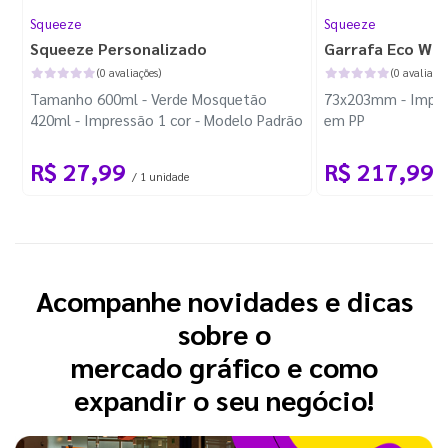
Squeeze
Squeeze
Squeeze Personalizado
Garrafa Eco Wor
(0 avaliações)
(0 avaliaçõe
Tamanho 600ml - Verde Mosquetão
73x203mm - Impre
420ml - Impressão 1 cor - Modelo Padrão
em PP
R$ 27,99
R$ 217,99
/ 1 unidade
/
Acompanhe novidades e dicas
sobre o
mercado gráfico e como
expandir o seu negócio!