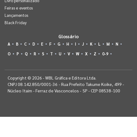
Livro personalizado
Feiras e eventos
Lançamentos
Black Friday
Glossário
A
B
C
D
E
F
G
H
I
J
K
L
M
N
O
P
Q
R
S
T
U
V
W
X
Z
0-9
Copyright © 2026 - WBL Gráfica e Editora Ltda.
CNPJ 08.142.850/0001-36 - Rua Prefeito Takume Koike, 499 -
Núcleo Itaim - Ferraz de Vasconcelos - SP - CEP 08538-100