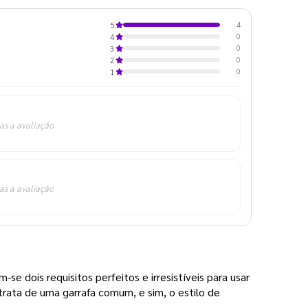
4
5
0
4
0
3
0
2
0
1
as a avaliação
as a avaliação
se dois requisitos perfeitos e irresistíveis para usar
 trata de uma garrafa comum, e sim, o estilo de