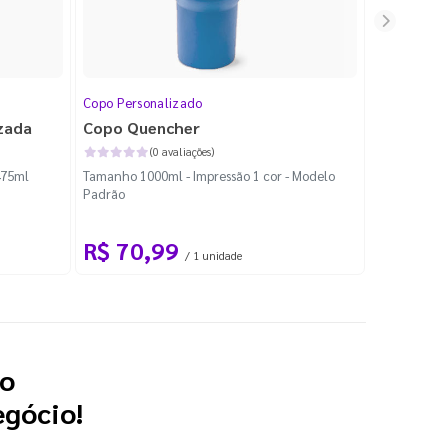
Copo Personalizado
Copo Perso
zada
Copo Quencher
Copo Tér
(0 avaliações)
475ml
Tamanho 1000ml - Impressão 1 cor - Modelo
91x188mm - 
Padrão
R$ 70,99
R$ 81
/ 1 unidade
 o
egócio!