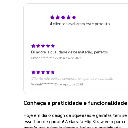
5,0
4
clientes avaliaram este produto
de 5
Eu adorei a qualidade deste material, perfeito!
Giovann********
29 de maio de 2024
Cliente não deixou comentário, apenas a avaliação
Verdinh********
20 de agosto de 2024
Conheça a praticidade e funcionalidade 
Hoje em dia o design de squeezes e garrafas tem se mo
esse tipo de garrafa! A Garrafa Flip Straw veio para
garrafa que esbanja charme, beleza e praticidade.