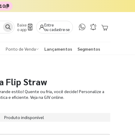
10
Baixe
Entre
o app
ou cadastre-se
Ponto de Venda
Lançamentos
Segmentos
a Flip Straw
ande estilo! Quente ou fria, você decide! Personalize a
tica e eficiente. Veja na GIV online.
Produto indisponível