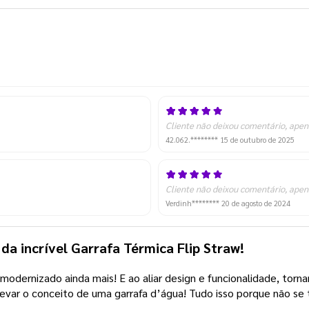
Cliente não deixou comentário, apen
42.062.********
15 de outubro de 2025
Cliente não deixou comentário, apen
Verdinh********
20 de agosto de 2024
da incrível Garrafa Térmica Flip Straw!
dernizado ainda mais! E ao aliar design e funcionalidade, tornam-
 elevar o conceito de uma garrafa d’água! Tudo isso porque não se