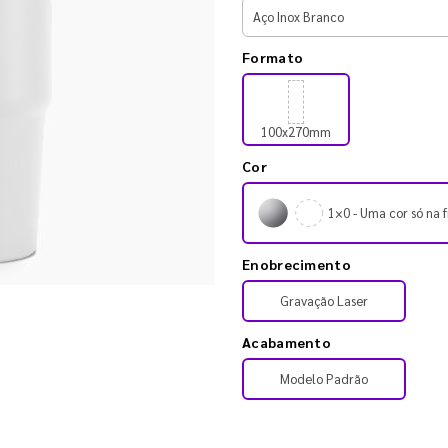
Formato
100x270mm
Cor
1×0 - Uma cor só na f
Enobrecimento
Gravação Laser
Acabamento
Modelo Padrão