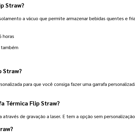
ip Straw?
m isolamento a vácuo que permite armazenar bebidas quentes e f
6 horas
s também
p Straw?
Personalizada para que você consiga fazer uma garrafa personali
fa Térmica Flip Straw?
ita através de gravação a laser. E tem a opção sem personalizaç
traw?