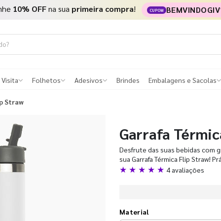
nhe
10% OFF
na sua
primeira compra
!
BEMVINDOGIV
CUPOM
 Visita
Folhetos
Adesivos
Brindes
Embalagens e Sacolas
p Straw
Garrafa Térmic
Desfrute das suas bebidas com gr
sua Garrafa Térmica Flip Straw! Prá
★ ★ ★ ★ ★
4 avaliações
Material