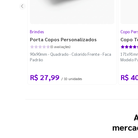
Brindes
Copo Per
Porta Copos Personalizados
Copo T
(0 avaliações)
90x90mm - Quadrado - Colorido Frente - Faca
171x91mm 
Padrão
Modelo P
R$ 27,99
R$ 4
/ 10 unidades
A
mercad