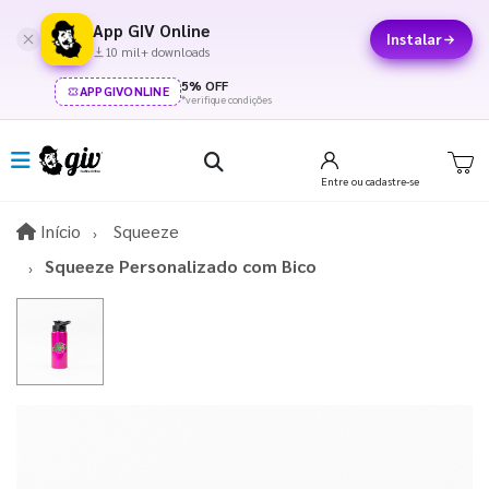
App GIV Online
Instalar
10 mil+ downloads
5% OFF
APPGIVONLINE
*verifique condições
Entre
ou cadastre-se
Início
Início
Squeeze
Squeeze Personalizado com Bico