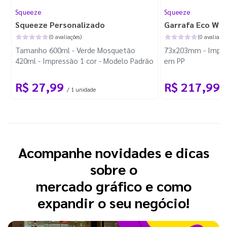
Squeeze
Squeeze
Squeeze Personalizado
Garrafa Eco Wor
(0 avaliações)
(0 avaliaçõe
Tamanho 600ml - Verde Mosquetão
73x203mm - Impre
420ml - Impressão 1 cor - Modelo Padrão
em PP
R$ 27,99
R$ 217,99
/ 1 unidade
/
Acompanhe novidades e dicas
sobre o
mercado gráfico e como
expandir o seu negócio!