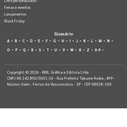
Livro personalizado
Feiras e eventos
Lançamentos
Black Friday
Glossário
A
B
C
D
E
F
G
H
I
J
K
L
M
N
O
P
Q
R
S
T
U
V
W
X
Z
0-9
Copyright © 2026 - WBL Gráfica e Editora Ltda.
CNPJ 08.142.850/0001-36 - Rua Prefeito Takume Koike, 499 -
Núcleo Itaim - Ferraz de Vasconcelos - SP - CEP 08538-100