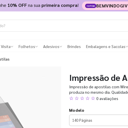
nhe
10% OFF
na sua
primeira compra
!
BEMVINDOGIV
CUPOM
 Visita
Folhetos
Adesivos
Brindes
Embalagens e Sacolas
tilas
Impressão de A
Impressão de apostilas com Wire-
produza no mesmo dia. Qualidade 
☆ ☆ ☆ ☆ ☆
0 avaliações
Modelo