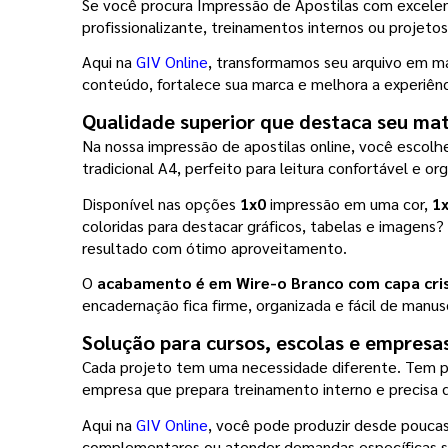
Se você procura Impressão de Apostilas com excelente
profissionalizante, treinamentos internos ou projeto
Aqui na 
GIV Online
, transformamos seu arquivo em mat
conteúdo, fortalece sua marca e melhora a experiênc
Qualidade superior que destaca seu mat
Na nossa impressão de apostilas online, você escolh
tradicional A4, perfeito para leitura confortável e o
Disponível nas opções 
1x0
 impressão em uma cor, 
1
coloridas para destacar gráficos, tabelas e imagens
resultado com ótimo aproveitamento.
O 
acabamento é em Wire-o Branco com capa crist
encadernação fica firme, organizada e fácil de manuse
Solução para cursos, escolas e empresa
Cada projeto tem uma necessidade diferente. Tem pr
empresa que prepara treinamento interno e precisa d
Aqui na 
GIV Online
, você pode produzir desde poucas 
complementares ou atender demandas específicas se