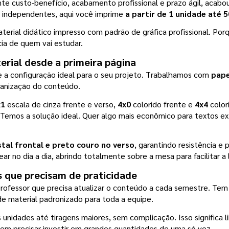
 custo-benefício, acabamento profissional e prazo ágil, acabou 
s independentes, aqui você imprime 
a partir de 1 unidade até 
erial didático impresso com padrão de gráfica profissional. Por
ia de quem vai estudar.
erial desde a primeira página
e a configuração ideal para o seu projeto. Trabalhamos com
 pap
rganização do conteúdo.
x1
 escala de cinza frente e verso, 
4x0
 colorido frente e 
4x4
 color
? Temos a solução ideal. Quer algo mais econômico para textos ex
al frontal e preto couro no verso
, garantindo resistência e 
ar no dia a dia, abrindo totalmente sobre a mesa para facilitar a 
s que precisam de praticidade
ofessor que precisa atualizar o conteúdo a cada semestre. Tem 
e material padronizado para toda a equipe.
unidades até tiragens maiores, sem complicação. Isso significa l
m precisar investir em grandes quantidades de uma só vez.