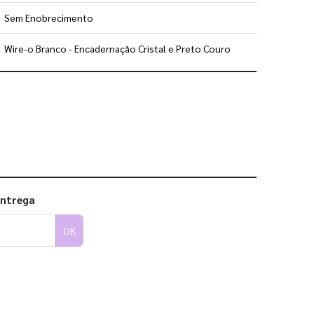
Sem Enobrecimento
Wire-o Branco - Encadernação Cristal e Preto Couro
 utilizar os nossos gabaritos
entrega
OK