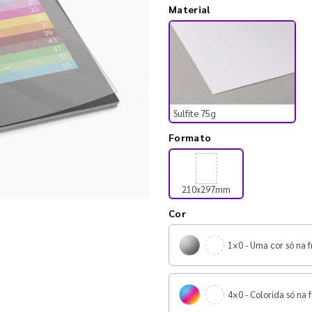
Material
Sulfite 75g
Formato
210x297mm
Cor
1×0 - Uma cor só na f
4×0 - Colorida só na f