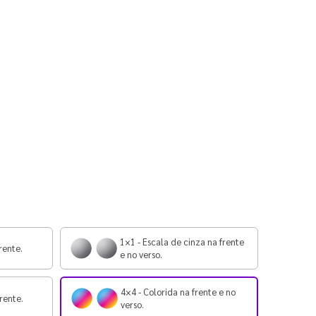
1×1 - Escala de cinza na frente
rente.
e no verso.
4×4 - Colorida na frente e no
rente.
verso.