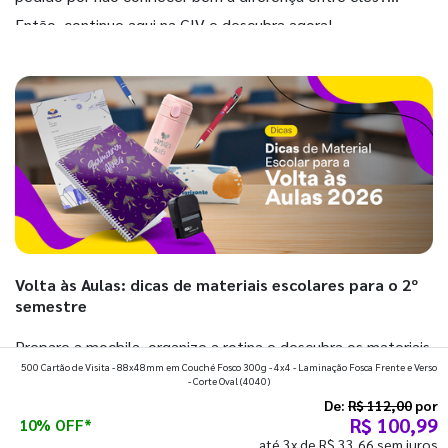
Então, continue aqui na GIV e descubra agora!
Volta às Aulas: dicas de materiais escolares para o 2º
semestre
Prepare a mochila, organize a rotina e descubra os materiais
500 Cartão de Visita - 88x48mm em Couché Fosco 300g - 4x4 - Laminação Fosca Frente e Verso
que fazem toda diferença para começar o segundo
- Corte Oval
(4040)
semestre com o pé direito. Confira!
De:
R$ 112,00
por
R$ 100,99
10% OFF*
até 3x de R$ 33,66 sem juros