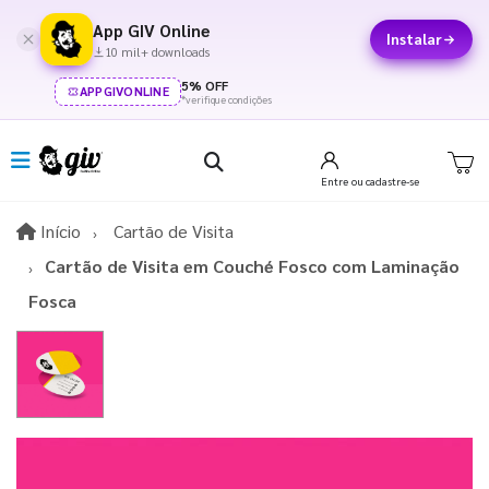
App GIV Online
Instalar
10 mil+ downloads
5% OFF
APPGIVONLINE
*verifique condições
Entre
ou cadastre-se
Início
Início
Cartão de Visita
Cartão de Visita em Couché Fosco com Laminação
Fosca