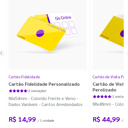
Cartão Fidelidade
Cartão de Visita Pr
Cartão Fidelidade Personalizado
Cartão de Visit
Perolizado
(2 avaliações)
(1 avaliação
86x54mm - Colorido Frente e Verso -
88x48mm - Colorido
Dados Variáveis - Cantos Arredondados
R$ 14,99
R$ 44,99
/ 1 unidade
/ 10