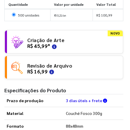
Quantidade
Valor por unidade
Valor Total
Selecionar 500 unidades
500 unidades
R$ 100,99
R$ 0,21/un
NOVO
Criação de Arte
R$ 45,99
*
Revisão de Arquivo
R$ 16,99
Especificações do Produto
Verifique a
Prazo de produção
3 dias úteis + frete
Material
Couché Fosco 300g
Formato
88x48mm