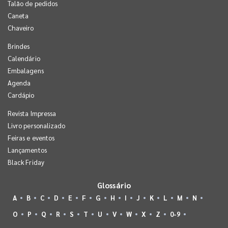
Talão de pedidos
Caneta
Chaveiro
Brindes
Calendário
Embalagens
Agenda
Cardápio
Revista Impressa
Livro personalizado
Feiras e eventos
Lançamentos
Black Friday
Glossário
A
B
C
D
E
F
G
H
I
J
K
L
M
N
O
P
Q
R
S
T
U
V
W
X
Z
0-9